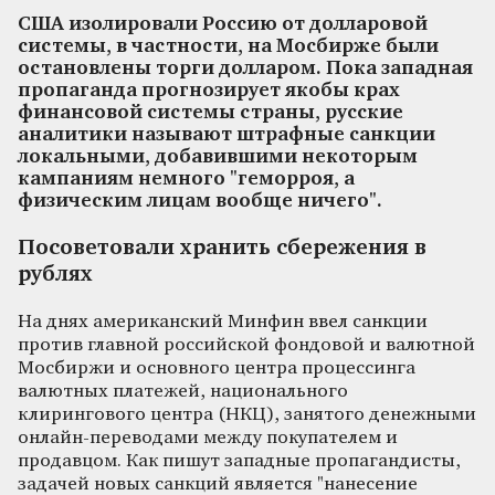
США изолировали Россию от долларовой
системы, в частности, на Мосбирже были
остановлены торги долларом. Пока западная
пропаганда прогнозирует якобы крах
финансовой системы страны, русские
аналитики называют штрафные санкции
локальными, добавившими некоторым
кампаниям немного "геморроя, а
физическим лицам вообще ничего".
Посоветовали хранить сбережения в
рублях
На днях американский Минфин ввел санкции
против главной российской фондовой и валютной
Мосбиржи и основного центра процессинга
валютных платежей, национального
клирингового центра (НКЦ), занятого
денежными
онлайн-переводами между покупателем и
продавцом.
Как пишут западные пропагандисты,
задачей новых санкций является
"
нанесение