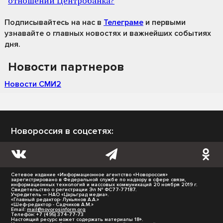
отношении Центробанка?
Подписывайтесь на нас
в
Телеграме
и первыми
узнавайте о главных новостях и важнейших событиях
дня.
Новости партнеров
Новости СМИ2
Новороссия в соцсетях:
Сетевое издание «Информационное агентство «Новороссия»
зарегистрировано в Федеральной службе по надзору в сфере связи,
информационных технологий и массовых коммуникаций 20 ноября 2019 г.
Свидетельство о регистрации Эл № ФС77-77187.
Учредитель — НАО «Царьград медиа».
«Главный редактор- Лукьянов А.А.»
«Шеф-редактор - Садчиков А.М.»
Email:
mail@novorosinform.org
Телефон: +7 (495) 374-77-73
Настоящий ресурс может содержать материалы 18+.