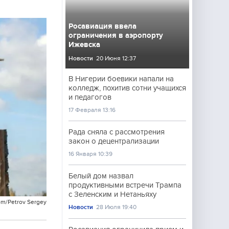
Росавиация ввела
ограничения в аэропорту
Ижевска
Новости
20 Июня 12:37
В Нигерии боевики напали на
колледж, похитив сотни учащихся
и педагогов
17 Февраля 13:16
Рада сняла с рассмотрения
закон о децентрализации
16 Января 10:39
Белый дом назвал
продуктивными встречи Трампа
с Зеленским и Нетаньяху
om/Petrov Sergey
Новости
28 Июля 19:40