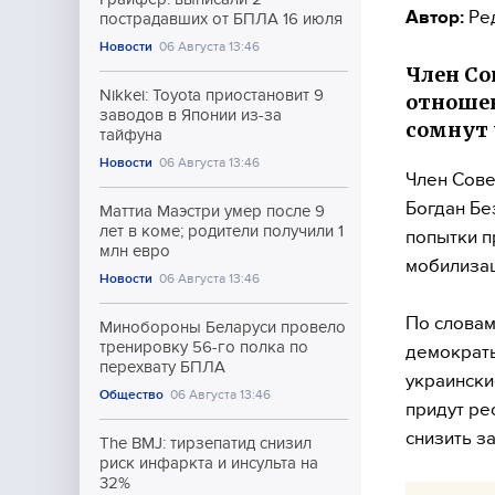
Автор:
Ре
пострадавших от БПЛА 16 июля
Новости
06 Августа 13:46
Член Со
Nikkei: Toyota приостановит 9
отношен
заводов в Японии из-за
сомнут 
тайфуна
Новости
06 Августа 13:46
Член Сове
Богдан Бе
Маттиа Маэстри умер после 9
лет в коме; родители получили 1
попытки п
млн евро
мобилизац
Новости
06 Августа 13:46
По словам
Минобороны Беларуси провело
тренировку 56-го полка по
демократы
перехвату БПЛА
украински
Общество
06 Августа 13:46
придут ре
снизить з
The BMJ: тирзепатид снизил
риск инфаркта и инсульта на
32%