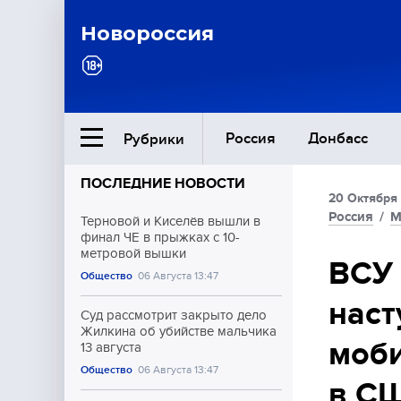
Новороссия
Россия
Донбасс
Рубрики
ПОСЛЕДНИЕ НОВОСТИ
20 Октября 
Ближний Восток
Россия
/
М
Терновой и Киселёв вышли в
финал ЧЕ в прыжках с 10-
метровой вышки
Общество
ВСУ 
Общество
06 Августа 13:47
наст
Культура
Суд рассмотрит закрыто дело
Жилкина об убийстве мальчика
моби
13 августа
Общество
06 Августа 13:47
в СШ