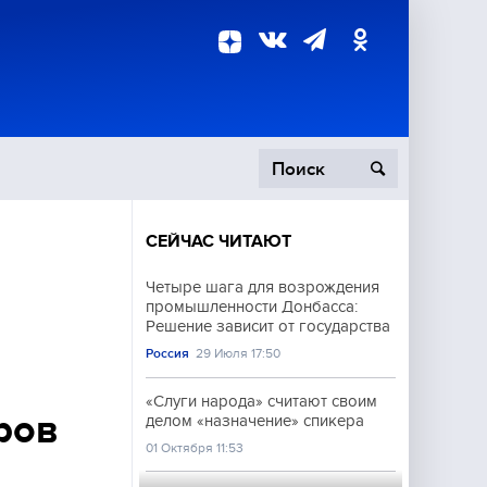
СЕЙЧАС ЧИТАЮТ
пецоперация
Четыре шага для возрождения
промышленности Донбасса:
роисшествия
Решение зависит от государства
Россия
29 Июля 17:50
«Слуги народа» считают своим
ров
делом «назначение» спикера
01 Октября 11:53