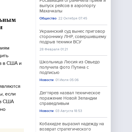
Росавиация ограничила прием и
выпуск рейсов в аэропорту
Махачкалы
Общество
22 Октября 07:45
льным
и
Украинский суд вынес приговор
стороннику ЛНР, совершившему
подрыв техники ВСУ
ниям
28 Февраля 01:21
дить
Школьница Люсия из Овьедо
в в США и
получила фото Путина с
подписью
Новости
01 Июля 05:06
 являются
Дегтярев назвал техническое
ы, если
поражение Новой Зеландии
 в США
справедливым
нно
Новости
03 Августа 18:53
Кобахидзе выразил надежду на
возврат стратегического