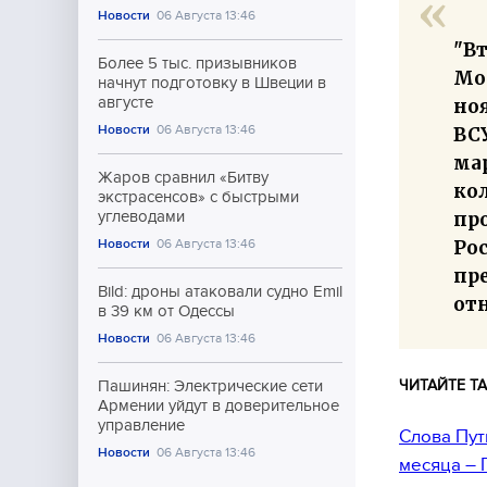
Новости
06 Августа 13:46
"Вт
Более 5 тыс. призывников
Мо
начнут подготовку в Швеции в
августе
но
Новости
06 Августа 13:46
ВС
ма
Жаров сравнил «Битву
ко
экстрасенсов» с быстрыми
пр
углеводами
Рос
Новости
06 Августа 13:46
пр
Bild: дроны атаковали судно Emil
от
в 39 км от Одессы
Новости
06 Августа 13:46
ЧИТАЙТЕ ТА
Пашинян: Электрические сети
Армении уйдут в доверительное
управление
Слова Пут
Новости
06 Августа 13:46
месяца – 