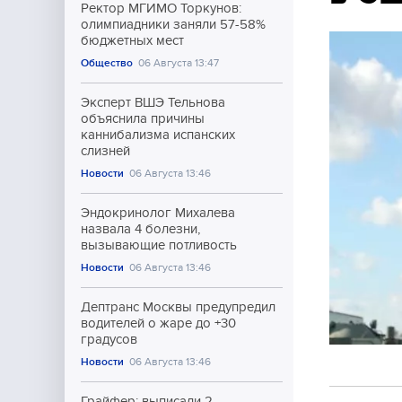
Ректор МГИМО Торкунов:
олимпиадники заняли 57-58%
бюджетных мест
Общество
06 Августа 13:47
Эксперт ВШЭ Тельнова
объяснила причины
каннибализма испанских
слизней
Новости
06 Августа 13:46
Эндокринолог Михалева
назвала 4 болезни,
вызывающие потливость
Новости
06 Августа 13:46
Дептранс Москвы предупредил
водителей о жаре до +30
градусов
Новости
06 Августа 13:46
Грайфер: выписали 2