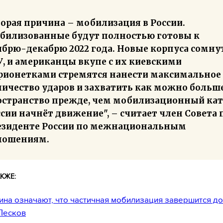
орая причина – мобилизация в России.
билизованные будут полностью готовы к
ябрю-декабрю 2022 года. Новые корпуса сомну
У, и американцы вкупе с их киевскими
рионетками стремятся нанести максимальное
личество ударов и захватить как можно больш
остранство прежде, чем мобилизационный ка
сии начнёт движение", – считает член Совета 
езиденте России по межнациональным
ношениям.
КЖЕ:
ина означают, что частичная мобилизация завершится до
Песков