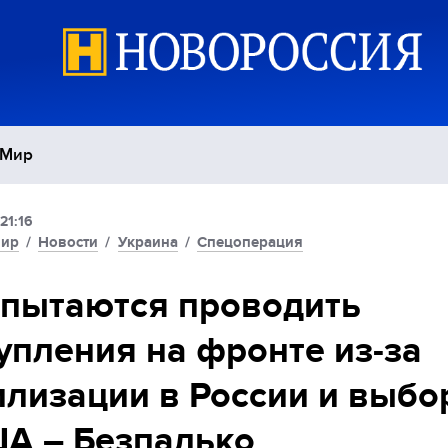
Мир
21:16
Политика
С
ир
/
Новости
/
Украина
/
Спецоперация
Экономика
П
пытаются проводить
упления на фронте из-за
Спорт
лизации в России и выбо
А – Безпалько