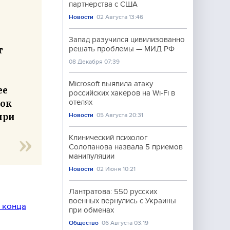
партнерства с США
Новости
02 Августа 13:46
Запад разучился цивилизованно
т
решать проблемы — МИД РФ
08 Декабря 07:39
Microsoft выявила атаку
ее
российских хакеров на Wi-Fi в
ток
отелях
при
Новости
05 Августа 20:31
Клинический психолог
Солопанова назвала 5 приемов
манипуляции
Новости
02 Июня 10:21
Лантратова: 550 русских
военных вернулись с Украины
 конца
при обменах
Общество
06 Августа 03:19