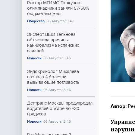
Ректор МГИМО Торкунов:
олимпиадники заняли 57-58%
бюджетных мест
Общество
06 Августа 13:47
Эксперт ВШЭ Тельнова
объяснила причины
каннибализма испанских
слизней
Новости
06 Августа 13:46
Эндокринолог Михалева
назвала 4 болезни,
вызывающие потливость
Новости
06 Августа 13:46
Дептранс Москвы предупредил
Автор:
Ре
водителей о жаре до +30
градусов
Украинс
Новости
06 Августа 13:46
нарушил
Грайфер: выписали 2