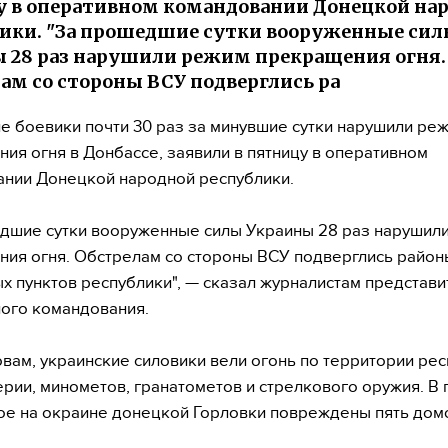
 в оперативном командовании Донецкой на
ики. "За прошедшие сутки вооруженные си
 28 раз нарушили режим прекращения огня.
ам со стороны ВСУ подверглись ра
е боевики почти 30 раз за минувшие сутки нарушили ре
ия огня в Донбассе, заявили в пятницу в оперативном
нии Донецкой народной республики.
дшие сутки вооруженные силы Украины 28 раз нарушил
ия огня. Обстрелам со стороны ВСУ подверглись район
х пунктов республики", — сказал журналистам представи
ого командования.
овам, украинские силовики вели огонь по территории ре
ерии, минометов, гранатометов и стрелкового оружия. В
е на окраине донецкой Горловки повреждены пять дом