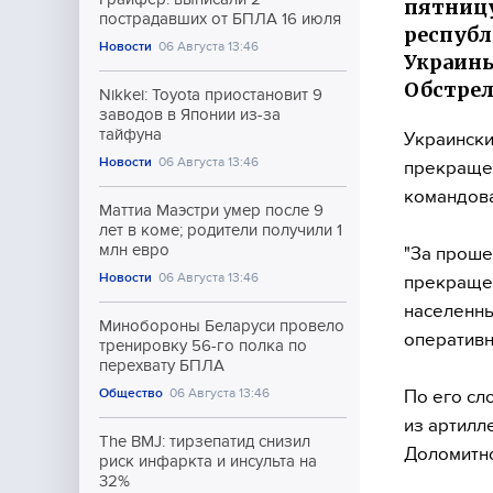
пятницу
пострадавших от БПЛА 16 июля
республ
Новости
06 Августа 13:46
Украины
Обстрел
Nikkei: Toyota приостановит 9
заводов в Японии из-за
тайфуна
Украински
Новости
06 Августа 13:46
прекращен
командова
Маттиа Маэстри умер после 9
лет в коме; родители получили 1
млн евро
"За проше
Новости
06 Августа 13:46
прекращен
населенны
Минобороны Беларуси провело
оперативн
тренировку 56-го полка по
перехвату БПЛА
Общество
06 Августа 13:46
По его сл
из артилл
The BMJ: тирзепатид снизил
Доломитно
риск инфаркта и инсульта на
32%