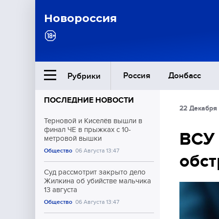
Новороссия
Россия
Донбасс
Рубрики
ПОСЛЕДНИЕ НОВОСТИ
22 Декабря
Ближний Восток
Терновой и Киселёв вышли в
финал ЧЕ в прыжках с 10-
ВСУ 
метровой вышки
Общество
Общество
06 Августа 13:47
обст
Культура
Суд рассмотрит закрыто дело
Жилкина об убийстве мальчика
13 августа
Общество
06 Августа 13:47