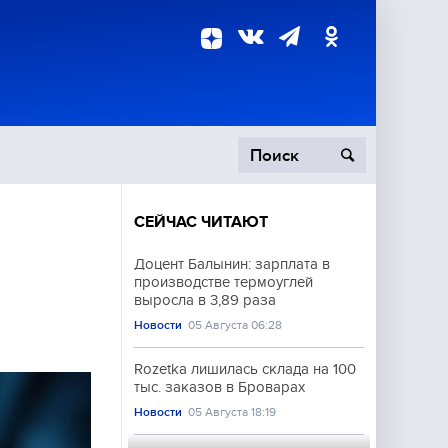
СЕЙЧАС ЧИТАЮТ
пецоперация
Доцент Балынин: зарплата в
производстве термоуглей
роисшествия
выросла в 3,89 раза
Новости
05 Августа 06:28
Rozetka лишилась склада на 100
тыс. заказов в Броварах
Новости
05 Августа 18:19