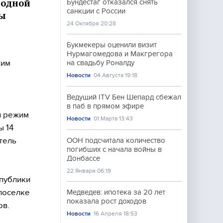
родной
Бундестаг отказался снять
санкции с России
лы
24 Октября 20:28
Букмекеры оценили визит
Нурмагомедова и Макгрегора
жим
на свадьбу Роналду
Новости
04 Августа 19:18
Ведущий ITV Бен Шепард сбежал
в паб в прямом эфире
и режим
Новости
01 Марта 13:43
ы 14
тель
ООН подсчитала количество
погибших с начала войны в
Донбассе
22 Января 06:19
спублики
 поселке
Медведев: ипотека за 20 лет
показала рост доходов
ов.
Новости
16 Апреля 18:53