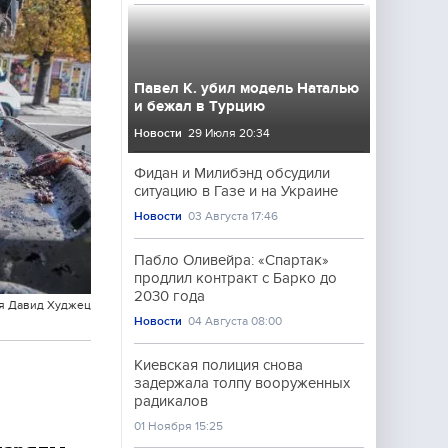
Павел К. убил модель Наталью
и бежал в Турцию
Новости
29 Июля 20:34
Фидан и Милибэнд обсудили
ситуацию в Газе и на Украине
Новости
03 Августа 17:46
Пабло Оливейра: «Спартак»
продлил контракт с Барко до
2030 года
я Давид Худжец
Новости
04 Августа 08:00
Киевская полиция снова
задержала толпу вооруженных
радикалов
01 Ноября 15:25