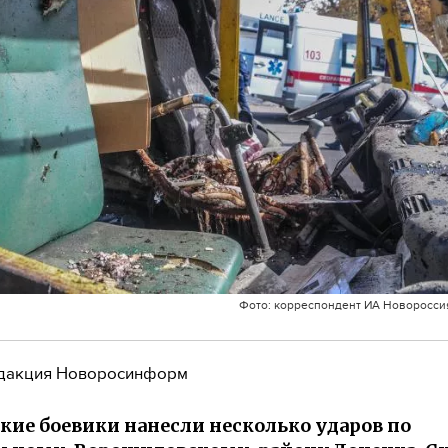
Фото: корреспондент ИА Новоросси
дакция Новоросинформ
кие боевики нанесли несколько ударов по