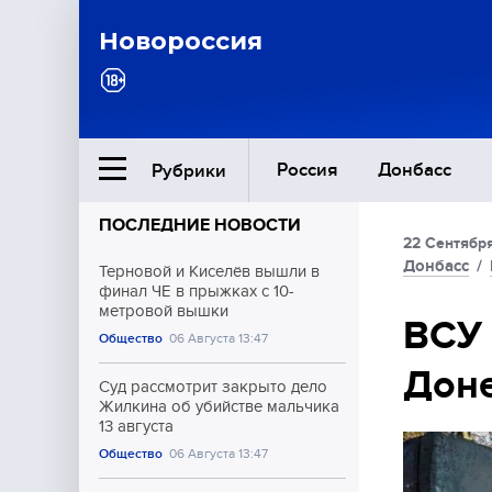
Новороссия
Россия
Донбасс
Рубрики
ПОСЛЕДНИЕ НОВОСТИ
22 Сентября
Ближний Восток
Донбасс
/
Терновой и Киселёв вышли в
финал ЧЕ в прыжках с 10-
метровой вышки
Общество
ВСУ 
Общество
06 Августа 13:47
Доне
Культура
Суд рассмотрит закрыто дело
Жилкина об убийстве мальчика
13 августа
Общество
06 Августа 13:47