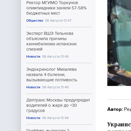
Ректор МГИМО Торкунов:
олимпиадники заняли 57-58%
бюджетных мест
Общество
06 Августа 13:47
Эксперт ВШЭ Тельнова
объяснила причины
каннибализма испанских
слизней
Новости
06 Августа 13:46
Эндокринолог Михалева
назвала 4 болезни,
вызывающие потливость
Новости
06 Августа 13:46
Дептранс Москвы предупредил
водителей о жаре до +30
Автор:
Ре
градусов
Новости
06 Августа 13:46
Украинс
Грайфер: выписали 2