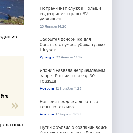
Пограничная служба Польши
выдворит из страны 62
украинцев
23 Января 14:20
один из
Закрытая вечеринка для
богатых: от ужаса убежал даже
Шнуров
Культура
22 Января 17:45
Япония назвала неприемлемым
запрет России на въезд 30
граждан
Новости
12 Ноября 11:25
й в
Венгрия продлила льготные
цены на топливо
Новости
17 Апреля 18:21
рела пока
Путин объявил о создании войск
беспилотных систем в России