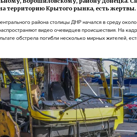
ьному, Ворошиловскому, району Донецка. С
на территорию Крытого рынка, есть жертвы.
ентрального района столицы ДНР начался в среду около 
распространяют видео очевидцев происшествия. На кадр
ультате обстрела погибли несколько мирных жителей, ест