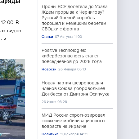
наряды
Дроны ВСУ долетели до Урала.
Ждём прорыва к Чернигову?
Русский боевой корабль
12:00. В
подошёл к немецким берегам.
СВОдки с фронта
ах видно,
Статьи
07 Августа 11:00
ь и
Positive Technologies:
кибербезопасность станет
повседневной до 2026 года
Новости
26 Января 06:13
Новая партия шевронов для
членов Союза добровольцев
Донбасса от Дмитрия Осипчука
26 Июня 08:28
МИД России спрогнозировал
снижение мобилизационного
возраста на Украине
Политика
11 Декабря 14:31