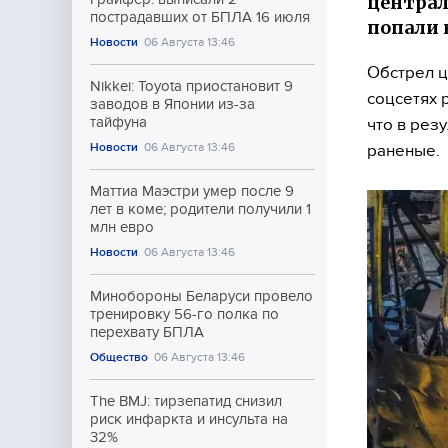
централ
пострадавших от БПЛА 16 июля
попали 
Новости
06 Августа 13:46
Обстрел ц
Nikkei: Toyota приостановит 9
соцсетях 
заводов в Японии из-за
тайфуна
что в рез
Новости
06 Августа 13:46
раненые.
Маттиа Маэстри умер после 9
лет в коме; родители получили 1
млн евро
Новости
06 Августа 13:46
Минобороны Беларуси провело
тренировку 56-го полка по
перехвату БПЛА
Общество
06 Августа 13:46
The BMJ: тирзепатид снизил
риск инфаркта и инсульта на
32%