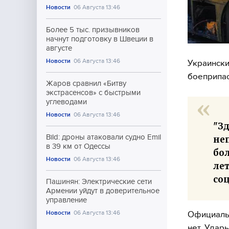
Новости
06 Августа 13:46
Более 5 тыс. призывников
начнут подготовку в Швеции в
августе
Новости
06 Августа 13:46
Украински
боеприпас
Жаров сравнил «Битву
экстрасенсов» с быстрыми
углеводами
Новости
06 Августа 13:46
"З
Bild: дроны атаковали судно Emil
неп
в 39 км от Одессы
бо
Новости
06 Августа 13:46
лет
соц
Пашинян: Электрические сети
Армении уйдут в доверительное
управление
Новости
06 Августа 13:46
Официальн
нет. Удар