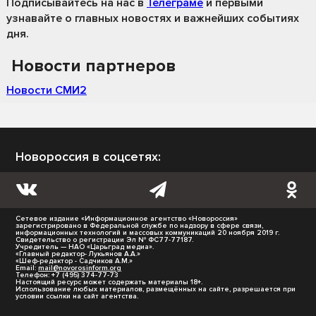
Подписывайтесь на нас
в
Телеграме
и первыми
узнавайте о главных новостях и важнейших событиях
дня.
Новости партнеров
Новости СМИ2
Новороссия в соцсетях:
Сетевое издание «Информационное агентство «Новороссия»
зарегистрировано в Федеральной службе по надзору в сфере связи,
информационных технологий и массовых коммуникаций 20 ноября 2019 г.
Свидетельство о регистрации Эл № ФС77-77187.
Учредитель — НАО «Царьград медиа».
«Главный редактор- Лукьянов А.А.»
«Шеф-редактор - Садчиков А.М.»
Email:
mail@novorosinform.org
Телефон: +7 (495) 374-77-73
Настоящий ресурс может содержать материалы 18+.
Использование любых материалов, размещённых на сайте, разрешается при
условии ссылки на сайт агентства.