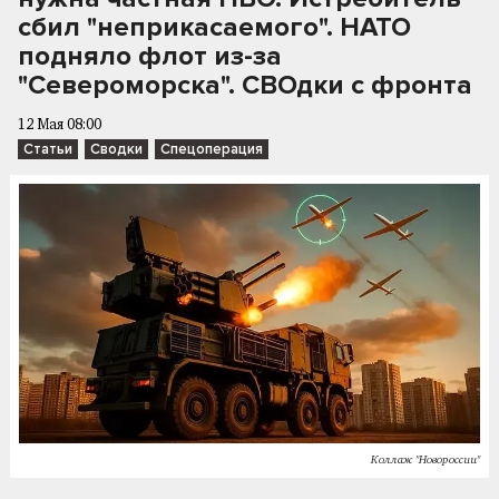
сбил "неприкасаемого". НАТО
подняло флот из-за
"Североморска". СВОдки с фронта
12 Мая 08:00
Статьи
Сводки
Спецоперация
Коллаж "Новороссии"