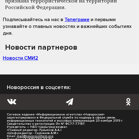
признана террористической на территории
Российской Федерации.
Подписывайтесь на нас
в
Телеграме
и первыми
узнавайте о главных новостях и важнейших событиях
дня.
Новости партнеров
Новости СМИ2
Новороссия в соцсетях:
Сетевое издание «Информационное агентство «Новороссия»
зарегистрировано в Федеральной службе по надзору в сфере связи,
информационных технологий и массовых коммуникаций 20 ноября 2019 г.
Свидетельство о регистрации Эл № ФС77-77187.
Учредитель — НАО «Царьград медиа».
«Главный редактор- Лукьянов А.А.»
«Шеф-редактор - Садчиков А.М.»
Email:
mail@novorosinform.org