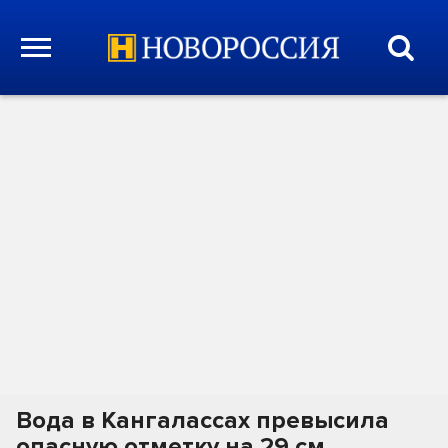
Вода в Кангалассах превысила
опасную отметку на 29 см