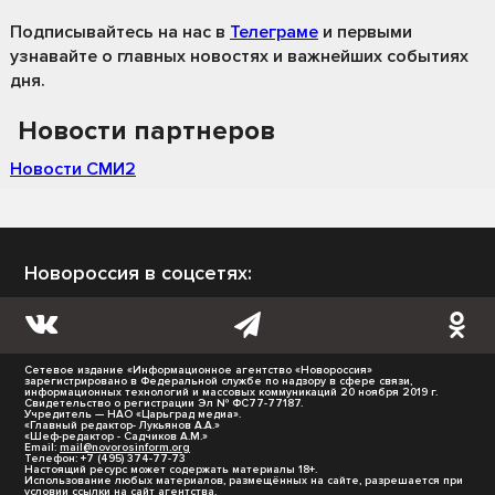
Подписывайтесь на нас
в
Телеграме
и первыми
узнавайте о главных новостях и важнейших событиях
дня.
Новости партнеров
Новости СМИ2
Новороссия в соцсетях:
Сетевое издание «Информационное агентство «Новороссия»
зарегистрировано в Федеральной службе по надзору в сфере связи,
информационных технологий и массовых коммуникаций 20 ноября 2019 г.
Свидетельство о регистрации Эл № ФС77-77187.
Учредитель — НАО «Царьград медиа».
«Главный редактор- Лукьянов А.А.»
«Шеф-редактор - Садчиков А.М.»
Email:
mail@novorosinform.org
Телефон: +7 (495) 374-77-73
Настоящий ресурс может содержать материалы 18+.
Использование любых материалов, размещённых на сайте, разрешается при
условии ссылки на сайт агентства.