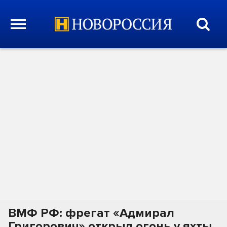
ВМФ РФ: фрегат «Адмирал
Григорович» открыл огонь у яхты