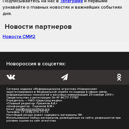
Подписывайтесь на нас
в
Телеграме
и первыми
узнавайте о главных новостях и важнейших событиях
дня.
Новости партнеров
Новости СМИ2
Новороссия в соцсетях:
Сетевое издание «Информационное агентство «Новороссия»
зарегистрировано в Федеральной службе по надзору в сфере связи,
информационных технологий и массовых коммуникаций 20 ноября 2019 г.
Свидетельство о регистрации Эл № ФС77-77187.
Учредитель — НАО «Царьград медиа».
«Главный редактор- Лукьянов А.А.»
«Шеф-редактор - Садчиков А.М.»
Email:
mail@novorosinform.org
Телефон: +7 (495) 374-77-73
Настоящий ресурс может содержать материалы 18+.
Использование любых материалов, размещённых на сайте, разрешается при
условии ссылки на сайт агентства.