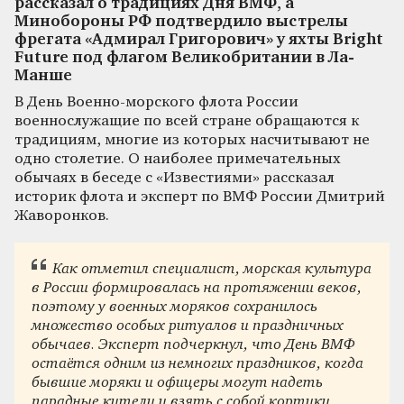
рассказал о традициях Дня ВМФ, а
Минобороны РФ подтвердило выстрелы
фрегата «Адмирал Григорович» у яхты Bright
Future под флагом Великобритании в Ла-
Манше
В День Военно-морского флота России
военнослужащие по всей стране обращаются к
традициям, многие из которых насчитывают не
одно столетие. О наиболее примечательных
обычаях в беседе с «Известиями» рассказал
историк флота и эксперт по ВМФ России Дмитрий
Жаворонков.
Как отметил специалист, морская культура
в России формировалась на протяжении веков,
поэтому у военных моряков сохранилось
множество особых ритуалов и праздничных
обычаев. Эксперт подчеркнул, что День ВМФ
остаётся одним из немногих праздников, когда
бывшие моряки и офицеры могут надеть
парадные кители и взять с собой кортики.