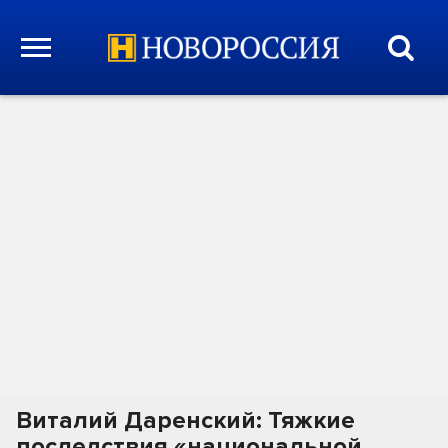
Виталий Даренский: Тяжкие
последствия «национальной