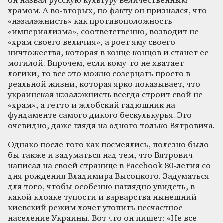
он назвал русскую культуру величественным
храмом. А во-вторых, по факту он признался, что
«нэзалэжнисть» как противоположность
«империализма», соответственно, возводит не
«храм своего величия», а роет яму своего
ничтожества, которая в конце концов и станет ее
могилой. Впрочем, если кому-то не хватает
логики, то все это можно созерцать просто в
реальной жизни, которая ярко показывает, что
украинская нэзалэжнисть всегда строит свой не
«храм», а гетто и жлобский гадюшник на
фундаменте самого дикого бескулькурья. Это
очевидно, даже глядя на одного только Вятровича.
Однако после того как посмеялись, полезно было
бы также и задуматься над тем, что Вятрович
написал на своей странице в Facebook 80-летия со
дня рождения Владимира Высоцкого. Задуматься
для того, чтобы особенно наглядно увидеть, в
какой клоаке тупости и варварства нынешний
киевский режим хочет утопить несчастное
население Украины. Вот что он пишет: «Не все