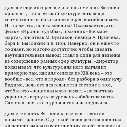
Дальше еще интереснее и очень смешно. Вятрович
признает, что в русской культуре есть вещи
«симпатичные, изысканные и респектабельные».
И что же это, по его мнению? Оказывается, это
фильм «Ирония судьбы», праздник «Восьмое
марта», писатель М. Булгаков, певица А. Пугачева,
бард В. Высоцкий и В. Цой. Наверно, он и еще что-
то знает, но и этого достаточно чтобы сделать
неутешительный вывод: ставя в один ряд явления
из совершенно разных сфер культуры, «директор»
показывает, что культура для него выглядит
примерно так, как для селюка из XIX века – это
вообще «все, что в городе» без разбора в одну кучу.
Видимо, цель его деятельности состоит в том,
чтобы всю «национальную память» несчастных
украинцев вернуть на уровень «абабагаламаги».
Сам он выше этого уровня так и не поднялся.
Далее глупость Вятровича сверкает своими
новыми гранями. С детской непосредственностью
он наивно выбалтывает причину своей ненависти