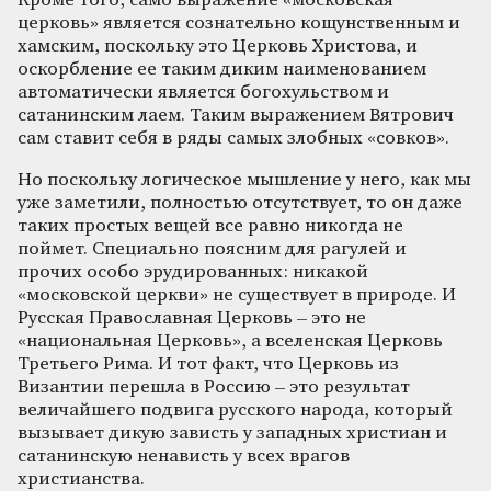
Кроме того, само выражение «московская
церковь» является сознательно кощунственным и
хамским, поскольку это Церковь Христова, и
оскорбление ее таким диким наименованием
автоматически является богохульством и
сатанинским лаем. Таким выражением Вятрович
сам ставит себя в ряды самых злобных «совков».
Но поскольку логическое мышление у него, как мы
уже заметили, полностью отсутствует, то он даже
таких простых вещей все равно никогда не
поймет. Специально поясним для рагулей и
прочих особо эрудированных: никакой
«московской церкви» не существует в природе. И
Русская Православная Церковь – это не
«национальная Церковь», а вселенская Церковь
Третьего Рима. И тот факт, что Церковь из
Византии перешла в Россию – это результат
величайшего подвига русского народа, который
вызывает дикую зависть у западных христиан и
сатанинскую ненависть у всех врагов
христианства.