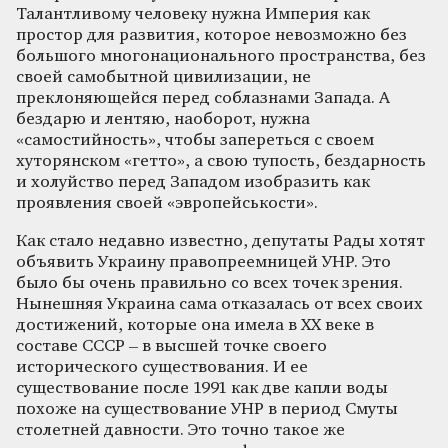
Талантливому человеку нужна Империя как
простор для развития, которое невозможно без
большого многонационального пространства, без
своей самобытной цивилизации, не
преклоняющейся перед соблазнами Запада. А
бездарю и лентяю, наоборот, нужна
«самостийность», чтобы запереться с своем
хуторянском «гетто», а свою тупость, бездарность
и холуйство перед Западом изобразить как
проявления своей «эвропейськости».
Как стало недавно известно, депутаты Рады хотят
объявить Украину правопреемницей УНР. Это
было бы очень правильно со всех точек зрения.
Нынешняя Украина сама отказалась от всех своих
достижений, которые она имела в ХХ веке в
составе СССР – в высшей точке своего
исторического существования. И ее
существование после 1991 как две капли воды
похоже на существование УНР в период Смуты
столетней давности. Это точно такое же