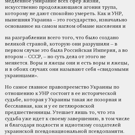
медленное умирание всех сфер жизни,
искусственно продолжающаяся агония трупа,
которому не дают спокойно умереть. Как и УНР,
нынешняя Украина – это государство, изначально
основанное на самом наглом обмане населения и
на разграблении всего того, что было создано
великой страной, которую они разрушили – в
первом случае это была Российская Империя, а во
втором – СССР, – но суть дела от этого не
меняется. Воры и лжецы они и есть воры и лжецы,
и в обоих случаях они называют себя «свидомыми
украинцами».
Но самое главное правопреемство Украины по
отношению к УНР состоит в ее исторической
судьбе, которая у Украины такая же позорная и
бесславная, как и у ее петлюровской
предшественницы. Утешает лишь то, что эта
судьба уже идет к своему завершению, в том числе
и благодаря подлости и идиотизму создателей
украинской псевдонациональной псевдопамяти.