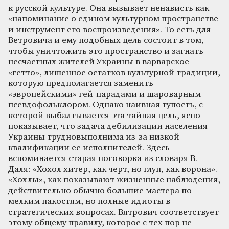
к русской культуре. Она вызывает ненависть как
«напоминание о едином культурном пространстве
и инструмент его воспроизведения». То есть для
Ветровича и ему подобных цель состоит в том,
чтобы уничтожить это пространство и загнать
несчастных жителей Украины в варварское
«гетто», лишенное остатков культурной традиции,
которую предполагается заменить
«эвропейскими» гей-парадами и шароварным
псевдофольклором. Однако наивная тупость, с
которой выбалтывается эта тайная цель, ясно
показывает, что задача дебилизации населения
Украины трудновыполнима из-за низкой
квалификации ее исполнителей. Здесь
вспоминается старая поговорка из словаря В.
Даля: «Хохол хитер, как черт, но глуп, как ворона».
«Хохлы», как показывают жизненные наблюдения,
действительно обычно большие мастера по
мелким пакостям, но полные идиоты в
стратегических вопросах. Вятрович соответствует
этому общему правилу, которое с тех пор не