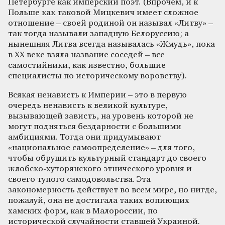
Петербурге как имперский поэт. (Впрочем, и к
Польше как таковой Мицкевич имеет сложное
отношение – своей родиной он называл «Литву» –
так тогда называли западную Белоруссию; а
нынешняя Литва всегда называлась «Жмудь», пока
в ХХ веке взяла название соседей – все
самостийники, как известно, большие
специалисты по историческому воровству).
Всякая ненависть к Империи – это в первую
очередь ненависть к великой культуре,
вызывающей зависть, на уровень которой не
могут подняться бездарности с большими
амбициями. Тогда они придумывают
«национальное самоопределение» – для того,
чтобы обрушить культурный стандарт до своего
жлобско-хуторянского этнического уровня и
своего тупого самодовольства. Эта
закономерность действует во всем мире, но нигде,
пожалуй, она не достигала таких вопиющих
хамских форм, как в Малороссии, по
исторической случайности ставшей Украиной.