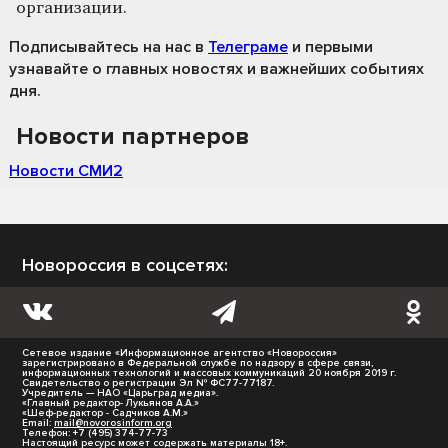
организации.
Подписывайтесь на нас
в
Телеграме
и первыми
узнавайте о главных новостях и важнейших событиях
дня.
Новости партнеров
Новости СМИ2
Новороссия в соцсетях:
Сетевое издание «Информационное агентство «Новороссия»
зарегистрировано в Федеральной службе по надзору в сфере связи,
информационных технологий и массовых коммуникаций 20 ноября 2019 г.
Свидетельство о регистрации Эл № ФС77-77187.
Учредитель — НАО «Царьград медиа».
«Главный редактор- Лукьянов А.А.»
«Шеф-редактор - Садчиков А.М.»
Email:
mail@novorosinform.org
Телефон: +7 (495) 374-77-73
Настоящий ресурс может содержать материалы 18+.