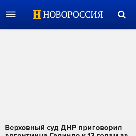
Верховный суд ДНР приговорил
аргентинца Галиндо к 13 годам за