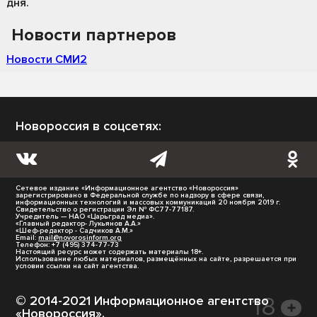
дня.
Новости партнеров
Новости СМИ2
Новороссия в соцсетях:
Сетевое издание «Информационное агентство «Новороссия»
зарегистрировано в Федеральной службе по надзору в сфере связи,
информационных технологий и массовых коммуникаций 20 ноября 2019 г.
Свидетельство о регистрации Эл № ФС77-77187.
Учредитель — НАО «Царьград медиа».
«Главный редактор- Лукьянов А.А.»
«Шеф-редактор - Садчиков А.М.»
Email:
mail@novorosinform.org
Телефон: +7 (495) 374-77-73
Настоящий ресурс может содержать материалы 18+.
Использование любых материалов, размещённых на сайте, разрешается при
условии ссылки на сайт агентства.
© 2014-2021 Информационное агентство
«Новороссия».