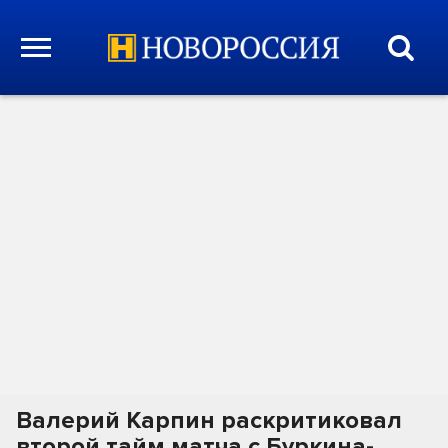
Валерий Карпин раскритиковал
второй тайм матча с Буркина-