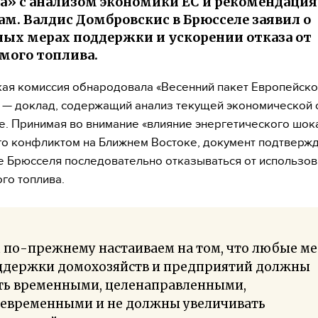
а» с анализом экономики ЕС и рекомендаци
м. Валдис Домбровскис в Брюсселе заявил о
ых мерах поддержки и ускорении отказа от
мого топлива.
ая комиссия обнародовала «Весенний пакет Европейско
 — доклад, содержащий анализ текущей экономической с
. Принимая во внимание «влияние энергетического шока
о конфликтом на Ближнем Востоке, документ подтверж
 Брюсселя последовательно отказываться от использов
го топлива.
 по-прежнему настаиваем на том, что любые м
ддержки домохозяйств и предприятий должны
ть временными, целенаправленными,
оевременными и не должны увеличивать