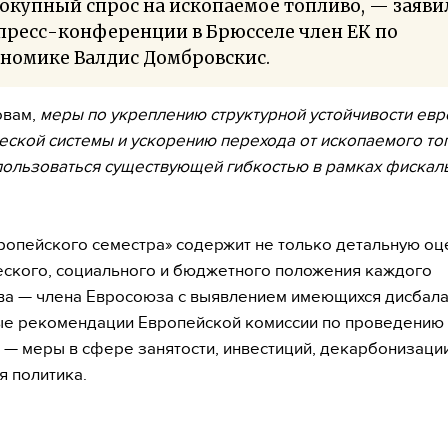
окупный спрос на ископаемое топливо, — заяви
пресс-конференции в Брюсселе член ЕК по
ономике Валдис Домбровскис.
овам,
меры по укреплению структурной устойчивости ев
еской системы и ускорению перехода от ископаемого то
пользоваться существующей гибкостью в рамках фискал
ропейского семестра» содержит не только детальную оц
ского, социального и бюджетного положения каждого
ва — члена Евросоюза с выявлением имеющихся дисбалан
ые рекомендации Европейской комиссии по проведению
е — меры в сфере занятости, инвестиций, декарбонизации
 политика.