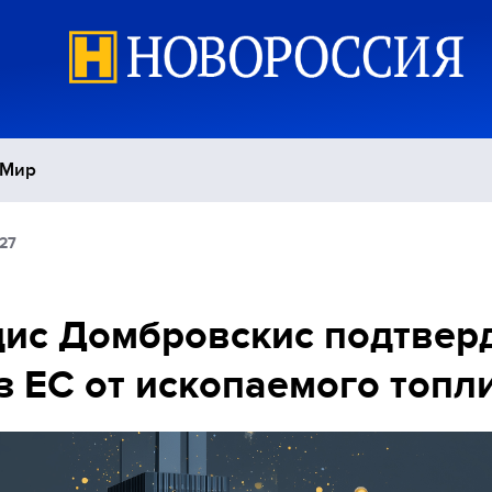
Мир
:27
Политика
С
Экономика
П
ис Домбровскис подтвер
з ЕС от ископаемого топл
Спорт