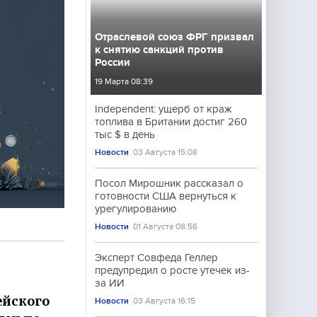
Отраслевой союз ФРГ призвал
к снятию санкций против
России
19 Марта 08:39
Independent: ущерб от краж
топлива в Британии достиг 260
тыс $ в день
Новости
03 Августа 15:08
Посол Мирошник рассказал о
готовности США вернуться к
урегулированию
Новости
01 Августа 08:56
Эксперт Совфеда Геллер
предупредил о росте утечек из-
за ИИ
ейского
Новости
03 Августа 16:15