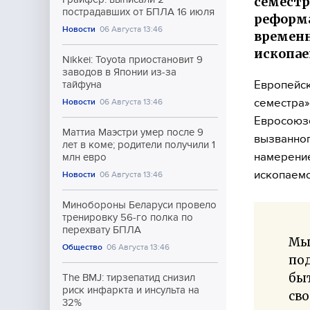
семестр
пострадавших от БПЛА 16 июля
реформа
Новости
06 Августа 13:46
временн
ископае
Nikkei: Toyota приостановит 9
заводов в Японии из-за
Европейск
тайфуна
семестра»
Новости
06 Августа 13:46
Евросоюзе
Маттиа Маэстри умер после 9
вызванног
лет в коме; родители получили 1
намерение
млн евро
ископаемо
Новости
06 Августа 13:46
Минобороны Беларуси провело
тренировку 56-го полка по
перехвату БПЛА
Мы
Общество
06 Августа 13:46
по
бы
The BMJ: тирзепатид снизил
риск инфаркта и инсульта на
св
32%