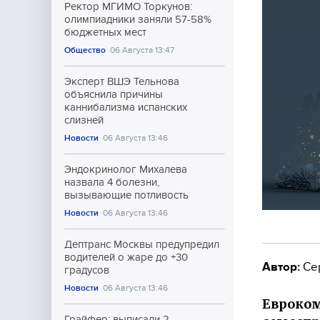
Ректор МГИМО Торкунов:
олимпиадники заняли 57-58%
бюджетных мест
Общество
06 Августа 13:47
Эксперт ВШЭ Тельнова
объяснила причины
каннибализма испанских
слизней
Новости
06 Августа 13:46
Эндокринолог Михалева
назвала 4 болезни,
вызывающие потливость
Новости
06 Августа 13:46
Дептранс Москвы предупредил
водителей о жаре до +30
Автор:
Се
градусов
Новости
06 Августа 13:46
Евроком
Грайфер: выписали 2