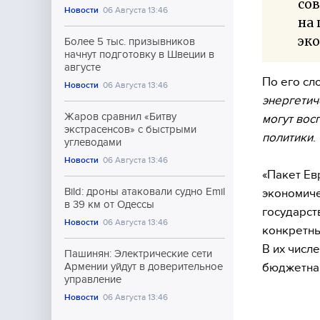
сов
Новости
06 Августа 13:46
на 
эк
Более 5 тыс. призывников
начнут подготовку в Швеции в
августе
По его сл
Новости
06 Августа 13:46
энергетич
Жаров сравнил «Битву
могут вос
экстрасенсов» с быстрыми
политики
.
углеводами
Новости
06 Августа 13:46
«Пакет Ев
Bild: дроны атаковали судно Emil
экономиче
в 39 км от Одессы
государст
Новости
06 Августа 13:46
конкретн
В их числ
Пашинян: Электрические сети
бюджетная
Армении уйдут в доверительное
управление
Новости
06 Августа 13:46