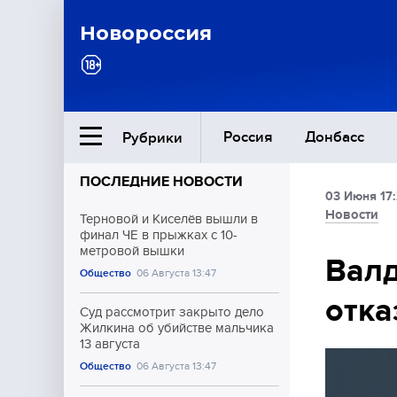
Новороссия
Россия
Донбасс
Рубрики
ПОСЛЕДНИЕ НОВОСТИ
03 Июня 17
Ближний Восток
Новости
Терновой и Киселёв вышли в
финал ЧЕ в прыжках с 10-
метровой вышки
Общество
Валд
Общество
06 Августа 13:47
отка
Культура
Суд рассмотрит закрыто дело
Жилкина об убийстве мальчика
13 августа
Общество
06 Августа 13:47