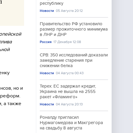
л
республику
Новости
05 Августа 20:12
Правительство РФ установило
размер прожиточного минимума
ропейской
в ЛНР и ДНР
плива
Россия
17 Декабря 12:08
ьной
CPB: 350 исследований доказали
замедление старения при
снижении белка
енку
Новости
04 Августа 00:43
Терех: ЕС задержал кредит,
сов, но и
Украина не вышла на 2555
 реформ.
ракет «Фламинго»
, а также
Новости
04 Августа 20:13
Роналду пригласил
Нурмагомедова и Макгрегора
на свадьбу 8 августа