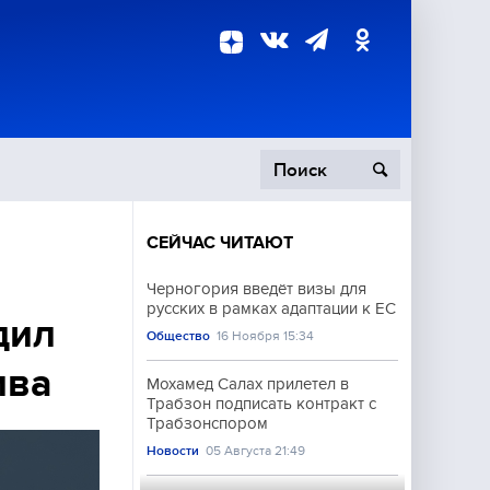
СЕЙЧАС ЧИТАЮТ
пецоперация
Черногория введёт визы для
русских в рамках адаптации к ЕС
роисшествия
дил
Общество
16 Ноября 15:34
ива
Мохамед Салах прилетел в
Трабзон подписать контракт с
Трабзонспором
Новости
05 Августа 21:49