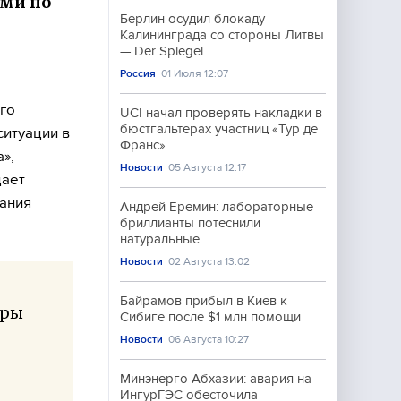
ями по
Берлин осудил блокаду
Калининграда со стороны Литвы
— Der Spiegel
Россия
01 Июля 12:07
го
UCI начал проверять накладки в
бюстгальтерах участниц «Тур де
итуации в
Франс»
»,
Новости
05 Августа 12:17
дает
ания
Андрей Еремин: лабораторные
бриллианты потеснили
натуральные
Новости
02 Августа 13:02
Байрамов прибыл в Киев к
еры
Сибиге после $1 млн помощи
Новости
06 Августа 10:27
Минэнерго Абхазии: авария на
ИнгурГЭС обесточила