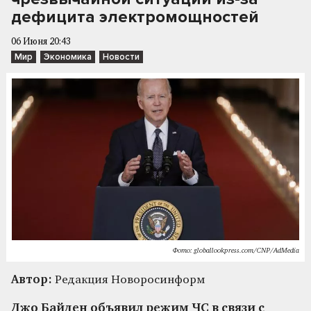
дефицита электромощностей
06 Июня 20:43
Мир
Экономика
Новости
Фото: globallookpress.com/CNP/AdMedia
Автор:
Редакция Новоросинформ
Джо Байден объявил режим ЧС в связи с