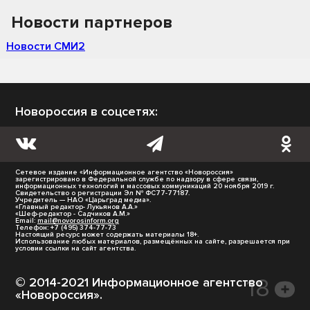
Новости партнеров
Новости СМИ2
Новороссия в соцсетях:
Сетевое издание «Информационное агентство «Новороссия»
зарегистрировано в Федеральной службе по надзору в сфере связи,
информационных технологий и массовых коммуникаций 20 ноября 2019 г.
Свидетельство о регистрации Эл № ФС77-77187.
Учредитель — НАО «Царьград медиа».
«Главный редактор- Лукьянов А.А.»
«Шеф-редактор - Садчиков А.М.»
Email:
mail@novorosinform.org
Телефон: +7 (495) 374-77-73
Настоящий ресурс может содержать материалы 18+.
Использование любых материалов, размещённых на сайте, разрешается при
условии ссылки на сайт агентства.
© 2014-2021 Информационное агентство
«Новороссия».