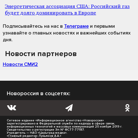
Энергетическая ассоциация США: Российский газ
будет долго доминировать в Европе
Подписывайтесь на нас
в
Телеграме
и первыми
узнавайте о главных новостях и важнейших событиях
дня.
Новости партнеров
Новости СМИ2
Новороссия в соцсетях:
Сетевое издание «Информационное агентство «Новороссия»
зарегистрировано в Федеральной службе по надзору в сфере связи,
информационных технологий и массовых коммуникаций 20 ноября 2019 г.
Свидетельство о регистрации Эл № ФС77-77187.
Учредитель — НАО «Царьград медиа».
«Главный редактор- Лукьянов А.А.»