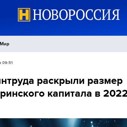
Мир
я 09:51
Политика
С
нтруда раскрыли размер
Экономика
П
ринского капитала в 202
Спорт