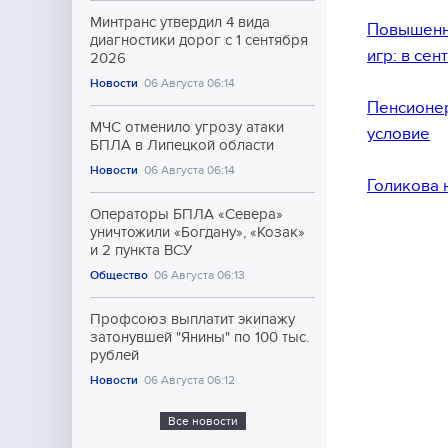
Минтранс утвердил 4 вида
Повышенн
диагностики дорог с 1 сентября
игр: в сен
2026
Новости
06 Августа 06:14
Пенсионер
МЧС отменило угрозу атаки
условие
БПЛА в Липецкой области
Новости
06 Августа 06:14
Голикова 
Операторы БПЛА «Севера»
уничтожили «Богдану», «Козак»
и 2 пункта ВСУ
Общество
06 Августа 06:13
Профсоюз выплатит экипажу
затонувшей "Янины" по 100 тыс.
рублей
Новости
06 Августа 06:12
Все новости