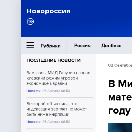
Новороссия
Россия
Донбасс
Рубрики
ПОСЛЕДНИЕ НОВОСТИ
02 Сентябр
Ближний Восток
Замглавы МИД Галузин назвал
киевский режим угрозой
В Ми
экономике Евразии
Общество
Новости
06 Августа 06:53
мате
Культура
Бессараб объяснила, что
году
индексация зарплат не может
быть ниже инфляции
Новости
06 Августа 06:52