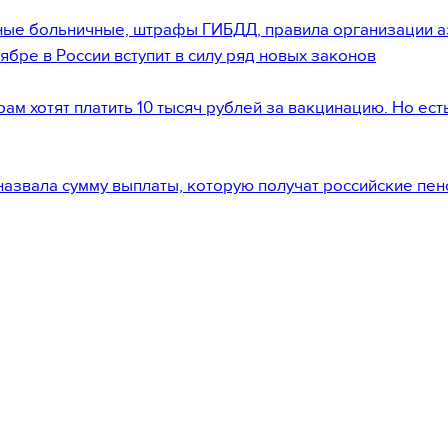
ые больничные, штрафы ГИБДД, правила организации а
тябре в России вступит в силу ряд новых законов
ам хотят платить 10 тысяч рублей за вакцинацию. Но ест
назвала сумму выплаты, которую получат российские пе