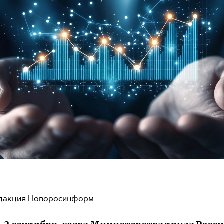
дакция Новоросинформ