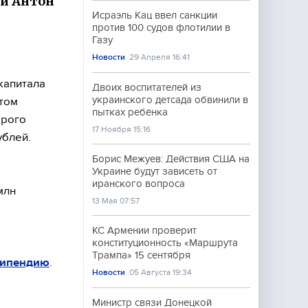
ии Антон
Исраэль Кац ввел санкции
против 100 судов флотилии в
Газу
Новости
29 Апреля 16:41
капитала
Двоих воспитателей из
украинского детсада обвинили в
этом
пытках ребёнка
орого
17 Ноября 15:16
ублей.
Борис Межуев: Действия США на
Украине будут зависеть от
иранского вопроса
млн
13 Мая 07:57
КС Армении проверит
конституционность «Маршрута
Трампа» 15 сентября
типендию
.
Новости
05 Августа 19:34
Министр связи Донецкой