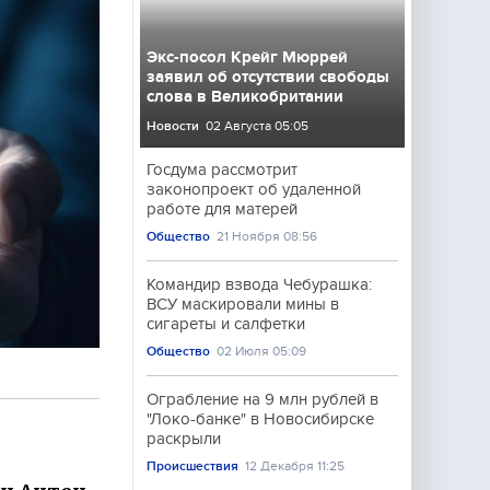
Экс-посол Крейг Мюррей
заявил об отсутствии свободы
слова в Великобритании
Новости
02 Августа 05:05
Госдума рассмотрит
законопроект об удаленной
работе для матерей
Общество
21 Ноября 08:56
Командир взвода Чебурашка:
ВСУ маскировали мины в
сигареты и салфетки
Общество
02 Июля 05:09
Ограбление на 9 млн рублей в
"Локо-банке" в Новосибирске
раскрыли
Происшествия
12 Декабря 11:25