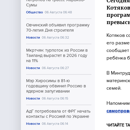
Сегодня
Сумы
Котяков
Общество
06 Августа 06:48
програм
превыси
Овчинский объявил программу
70-летия Дня строителя
Котяков с
Новости
06 Августа 06:32
его разме
сообщае
Мкртчян: турпоток из России в
Таиланд вырастет в 2026 году
ребёнка б
на 11%
Новости
06 Августа 06:27
В Минтруд
материнск
Мэр Хиросимы в 81-ю
годовщину обвинил Россию в
семей.
ядерном запугивании
Новости
06 Августа 06:15
Напомним,
самопров
АдГ потребовала от ФРГ начать
контакты с Россией по Украине
Новости
06 Августа 06:14
ЧИТАЙТЕ ТА