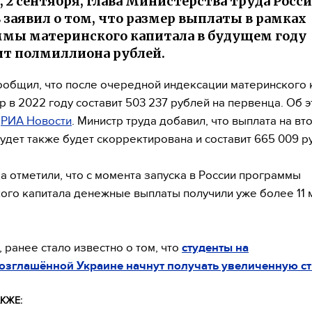
, 2 сентября, глава Министерства труда Росс
 заявил о том, что размер выплаты в рамках
мы материнского капитала в будущем году
т полмиллиона рублей.
ообщил, что после очередной индексации материнского 
р в 2022 году составит 503 237 рублей на первенца. Об 
т
РИА Новости
. Министр труда добавил, что выплата на вт
удет также будет скорректирована и составит 665 009 р
а отметили, что с момента запуска в России программы
ого капитала денежные выплаты получили уже более 11 
 ранее стало известно о том, что
студенты на
озглашённой Украине начнут получать увеличенную с
КЖЕ: