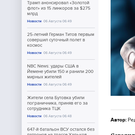
Трамп анонсировал «Золотой
флот» из 15 линкоров за $275
млрд
Новости
06 Августа 06:49
25-летний Герман Титов первым
совершил суточный полет в
космос
Новости
06 Августа 06:49
NBC News: удары США в
Йемене убили 150 и ранили 200
мирных жителей
Новости
06 Августа 06:49
Жители села Бутовка убили
пограничника, приняв его за
сотрудника ТЦК
Новости
06 Августа 06:48
Автор:
Ре
647-й батальон ВСУ остался без
патронов на трассе Харьков-