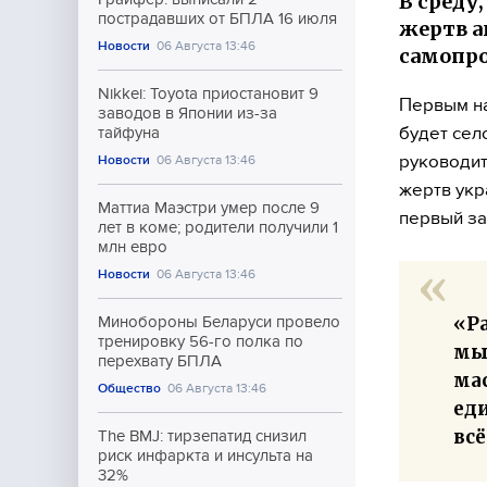
В среду,
пострадавших от БПЛА 16 июля
жертв 
Новости
06 Августа 13:46
самопро
Nikkei: Toyota приостановит 9
Первым на
заводов в Японии из-за
будет сел
тайфуна
руководит
Новости
06 Августа 13:46
жертв укр
Маттиа Маэстри умер после 9
первый за
лет в коме; родители получили 1
млн евро
Новости
06 Августа 13:46
«Р
Минобороны Беларуси провело
тренировку 56-го полка по
мы
перехвату БПЛА
ма
Общество
06 Августа 13:46
ед
всё
The BMJ: тирзепатид снизил
риск инфаркта и инсульта на
32%