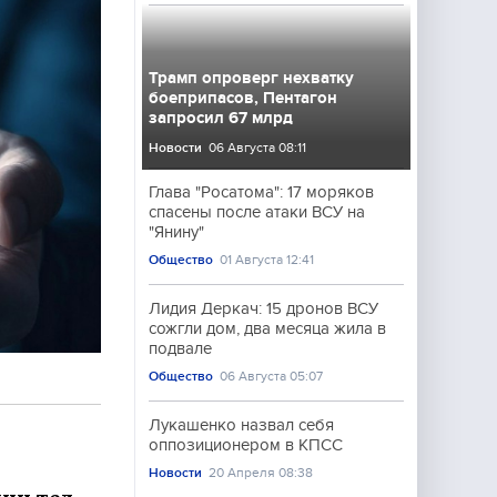
Трамп опроверг нехватку
боеприпасов, Пентагон
запросил 67 млрд
Новости
06 Августа 08:11
Глава "Росатома": 17 моряков
спасены после атаки ВСУ на
"Янину"
Общество
01 Августа 12:41
Лидия Деркач: 15 дронов ВСУ
сожгли дом, два месяца жила в
подвале
Общество
06 Августа 05:07
Лукашенко назвал себя
оппозиционером в КПСС
Новости
20 Апреля 08:38