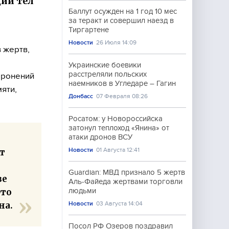
ции тел
Баллут осужден на 1 год 10 мес
за теракт и совершил наезд в
Тиргартене
Новости
26 Июля 14:09
 жертв,
Украинские боевики
расстреляли польских
оронений
наемников в Угледаре – Гагин
яти,
Донбасс
07 Февраля 08:26
Росатом: у Новороссийска
затонул теплоход «Янина» от
атаки дронов ВСУ
Новости
01 Августа 12:41
т
Guardian: МВД признало 5 жертв
ве
Аль-Файеда жертвами торговли
Это
людьми
на.
Новости
03 Августа 14:04
Посол РФ Озеров поздравил