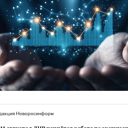
дакция Новоросинформ