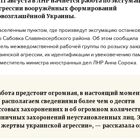
 11 августа в ЛНР начнётся работа по эксгума
агрессии вооружённых формирований
возглашённой Украины.
селённым пунктом, где произведут эксгумацию останков
о Сабовка Славяносербского района. Об этом сообщила
ель межведомственной рабочей группы по розыску зах
аинской агрессии, их идентификации и увековечению пам
меститель министра иностранных дел ЛНР Анна Сорока.
абота предстоит огромная, в настоящий момен
 располагаем сведениями более чем о десяти
ссовых захоронениях и об огромном количест
иничных захоронений неустановленных лиц. 
 жертвы украинской агрессии», — рассказала о