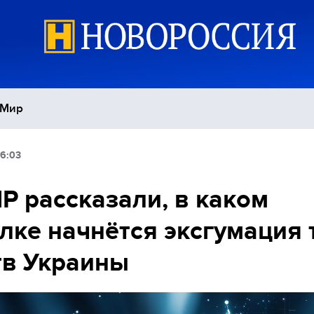
Мир
06:03
Политика
С
Р рассказали, в каком
Экономика
П
лке начнётся эксгумация 
Спорт
тв Украины