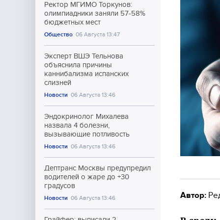
Ректор МГИМО Торкунов:
олимпиадники заняли 57-58%
бюджетных мест
Общество
06 Августа 13:47
Эксперт ВШЭ Тельнова
объяснила причины
каннибализма испанских
слизней
Новости
06 Августа 13:46
Эндокринолог Михалева
назвала 4 болезни,
вызывающие потливость
Новости
06 Августа 13:46
Дептранс Москвы предупредил
водителей о жаре до +30
градусов
Автор:
Ре
Новости
06 Августа 13:46
Грайфер: выписали 2