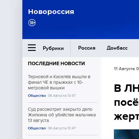
Новороссия
Россия
Донбасс
Рубрики
ПОСЛЕДНИЕ НОВОСТИ
11 Августа 
Ближний Восток
Терновой и Киселёв вышли в
финал ЧЕ в прыжках с 10-
В ЛН
метровой вышки
Общество
Общество
06 Августа 13:47
посё
Культура
Суд рассмотрит закрыто дело
жер
Жилкина об убийстве мальчика
13 августа
Общество
06 Августа 13:47