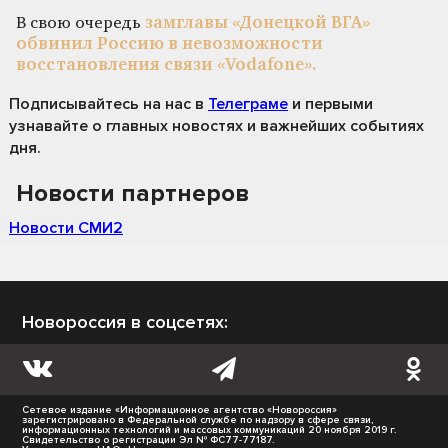
В свою очередь
замглавы «Донецкой ВГА»
обвинил Россию в невозможности
восстановления связи «Vodafone».
Подписывайтесь на нас
в
Телеграме
и первыми
узнавайте о главных новостях и важнейших событиях
дня.
Новости партнеров
Новости СМИ2
Новороссия в соцсетях:
Сетевое издание «Информационное агентство «Новороссия»
зарегистрировано в Федеральной службе по надзору в сфере связи,
информационных технологий и массовых коммуникаций 20 ноября 2019 г.
Свидетельство о регистрации Эл № ФС77-77187.