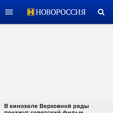
В кинозале Верховной рады
покажут советский фильм