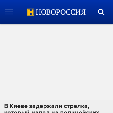
В Киеве задержали стрелка,
который напал на полицейских