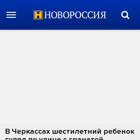
В Черкассах шестилетний ребенок
гулял по улице с гранатой