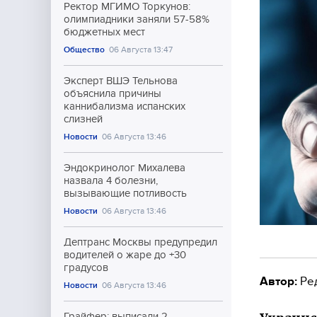
Ректор МГИМО Торкунов:
олимпиадники заняли 57-58%
бюджетных мест
Общество
06 Августа 13:47
Эксперт ВШЭ Тельнова
объяснила причины
каннибализма испанских
слизней
Новости
06 Августа 13:46
Эндокринолог Михалева
назвала 4 болезни,
вызывающие потливость
Новости
06 Августа 13:46
Дептранс Москвы предупредил
водителей о жаре до +30
градусов
Автор:
Ре
Новости
06 Августа 13:46
Грайфер: выписали 2