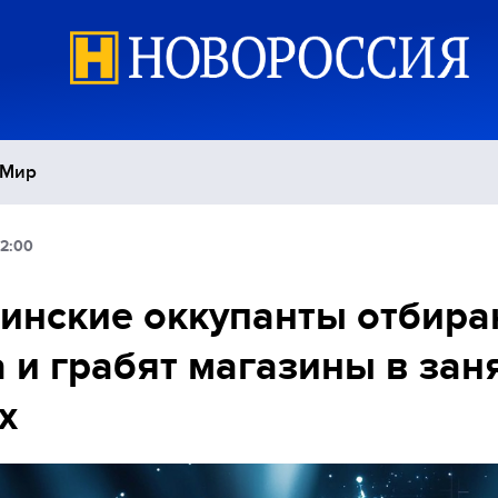
Мир
12:00
Политика
С
инские оккупанты отбира
Экономика
П
 и грабят магазины в зан
Спорт
х