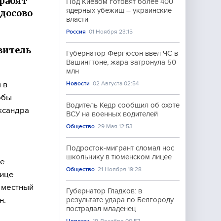
рабят
Под Киевом готовят более 400
ядерных убежищ – украинские
досово
власти
Россия
01 Ноября 23:15
авитель
Губернатор Фергюсон ввел ЧС в
Вашингтоне, жара затронула 50
млн
 в
Новости
02 Августа 02:54
обы
Водитель Кедр сообщил об охоте
ксандра
ВСУ на военных водителей
Общество
29 Мая 12:53
Подросток-мигрант сломал нос
школьнику в тюменском лицее
ые
Общество
21 Ноября 19:28
лице
и местный
Губернатор Гладков: в
н.
результате удара по Белгороду
пострадал младенец