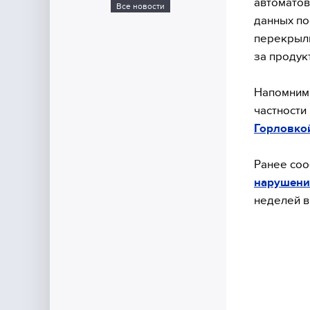
автоматов
Все новости
данных по
перекрыли
за продук
Напомним,
частности
Горловко
Ранее соо
нарушени
неделей в