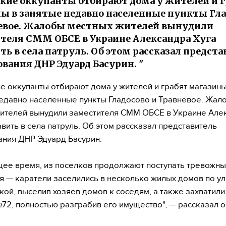
кие оккупанты отбирают дома у жителей и г
ы в занятые недавно населенные пункты Гла
евое. Жалобы местных жителей вынудили
теля СММ ОБСЕ в Украине Александра Хуга
ть в села патруль. Об этом рассказал предст
вания ДНР Эдуард Басурин. "
е оккупанты отбирают дома у жителей и грабят магазины
едавно населенные пункты Гладосово и Травневое. Жал
ителей вынудили заместителя СММ ОБСЕ в Украине Але
авить в села патруль. Об этом рассказал представитель
ния ДНР Эдуард Басурин.
щее время, из поселков продолжают поступать тревожн
 — каратели заселились в несколько жилых домов по у
кой, выселив хозяев домов к соседям, а также захватил
72, полностью разграбив его имущество", — рассказал о