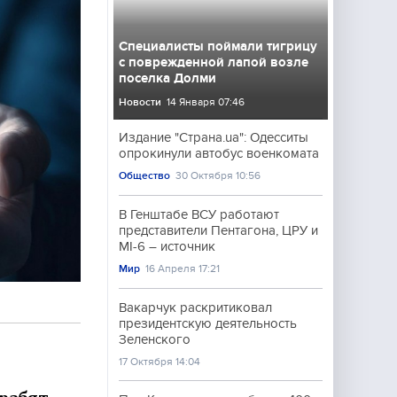
Специалисты поймали тигрицу
с поврежденной лапой возле
поселка Долми
Новости
14 Января 07:46
Издание "Страна.ua": Одесситы
опрокинули автобус военкомата
Общество
30 Октября 10:56
В Генштабе ВСУ работают
представители Пентагона, ЦРУ и
МI-6 – источник
Мир
16 Апреля 17:21
Вакарчук раскритиковал
президентскую деятельность
Зеленского
17 Октября 14:04