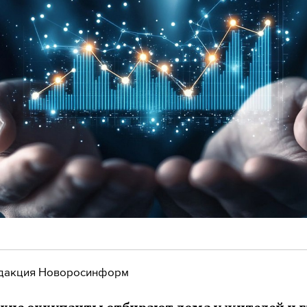
дакция Новоросинформ