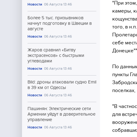
"При этом
Новости
06 Августа 13:46
камеры, к
Более 5 тыс. призывников
кощунства
начнут подготовку в Швеции в
того, в н
августе
Пролетарс
Новости
06 Августа 13:46
себе мест
Жаров сравнил «Битву
Донецке""
экстрасенсов» с быстрыми
углеводами
По данным
Новости
06 Августа 13:46
пункты Гл
Забродски
Bild: дроны атаковали судно Emil
в 39 км от Одессы
поселках,
Новости
06 Августа 13:46
"В частно
Пашинян: Электрические сети
для встре
Армении уйдут в доверительное
управление
вооруженн
Новости
06 Августа 13:46
собравших