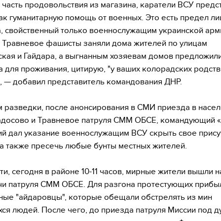
, часть продовольствия из магазина, каратели ВСУ предс
ак гуманитарную помощь от военных. Это есть предел л
, свойственный только военнослужащим украинской арм
.п. Травневое фашисты заняли дома жителей по улицам
кая и Гайдара, а выгнанным хозяевам домов предложили
а для проживания, цитирую, "у ваших колорадских родст
, — добавил представитель командования ДНР.
 разведки, после анонсирования в СМИ приезда в насе
адосово и Травневое патруля СММ ОБСЕ, командующий 
й дал указание военнослужащим ВСУ скрыть свое прису
 а также пресечь любые бунты местных жителей.
сти, сегодня в районе 10-11 часов, мирные жители вышли 
чи патруля СММ ОБСЕ. Для разгона протестующих прибы
ые "айдаровцы", которые обещали обстрелять из мин
ся людей. После чего, до приезда патруля Миссии под д