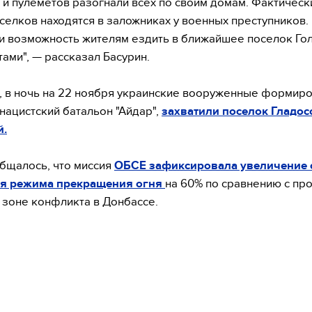
 и пулеметов разогнали всех по своим домам. Фактическ
селков находятся в заложниках у военных преступников.
 возможность жителям ездить в ближайшее поселок Го
тами", — рассказал Басурин.
 в ночь на 22 ноября украинские вооруженные формиро
 нацистский батальон "Айдар",
захватили поселок Гладос
й.
бщалось, что миссия
ОБСЕ зафиксировала увеличение 
я режима прекращения огня
на 60% по сравнению с пр
 зоне конфликта в Донбассе.