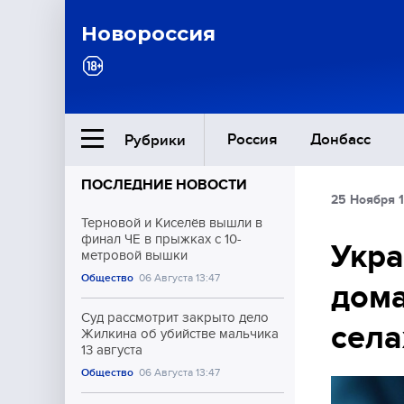
Новороссия
Россия
Донбасс
Рубрики
ПОСЛЕДНИЕ НОВОСТИ
25 Ноября 
Ближний Восток
Терновой и Киселёв вышли в
финал ЧЕ в прыжках с 10-
Укра
метровой вышки
Общество
Общество
06 Августа 13:47
дома
Культура
Суд рассмотрит закрыто дело
села
Жилкина об убийстве мальчика
13 августа
Общество
06 Августа 13:47