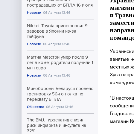
Украинс
пострадавших от БПЛА 16 июля
магазин
Новости
06 Августа 13:46
и Травн
замести
Nikkei: Toyota приостановит 9
направи
заводов в Японии из-за
тайфуна
командо
Новости
06 Августа 13:46
Украински
Маттиа Маэстри умер после 9
занятые н
лет в коме; родители получили 1
местных ж
млн евро
Хуга напр
Новости
06 Августа 13:46
командова
Минобороны Беларуси провело
тренировку 56-го полка по
"В настоя
перехвату БПЛА
сообщения
Общество
06 Августа 13:46
Гладосовс
The BMJ: тирзепатид снизил
магазин №
риск инфаркта и инсульта на
32%