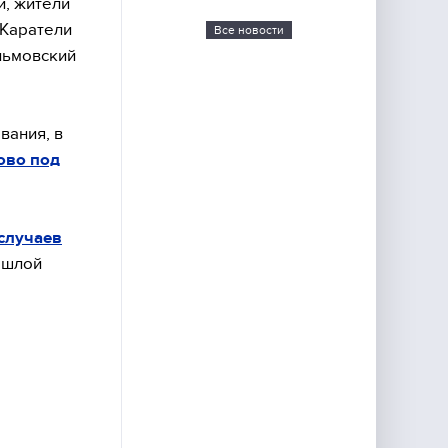
и, жители
 Каратели
Все новости
льмовский
вания, в
ово под
случаев
ошлой