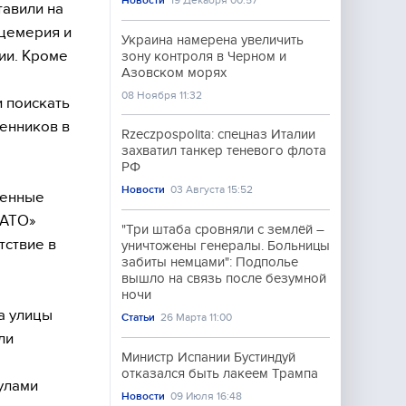
Новости
19 Декабря 00:57
тавили на
ицемерия и
Украина намерена увеличить
ии. Кроме
зону контроля в Черном и
Азовском морях
08 Ноября 11:32
 поискать
венников в
Rzeczpospolita: спецназ Италии
захватил танкер теневого флота
РФ
Новости
03 Августа 15:52
ленные
«АТО»
"Три штаба сровняли с землёй –
тствие в
уничтожены генералы. Больницы
забиты немцами": Подполье
вышло на связь после безумной
ночи
на улицы
Статьи
26 Марта 11:00
ли
Министр Испании Бустиндуй
отказался быть лакеем Трампа
улами
Новости
09 Июля 16:48