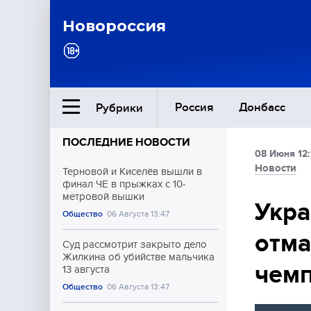
Новороссия
Россия
Донбасс
Рубрики
ПОСЛЕДНИЕ НОВОСТИ
08 Июня 12:
Ближний Восток
Новости
Терновой и Киселёв вышли в
финал ЧЕ в прыжках с 10-
метровой вышки
Общество
Укра
Общество
06 Августа 13:47
отма
Культура
Суд рассмотрит закрыто дело
Жилкина об убийстве мальчика
чем
13 августа
Общество
06 Августа 13:47