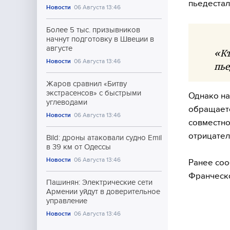
пьедестал
Новости
06 Августа 13:46
Более 5 тыс. призывников
начнут подготовку в Швеции в
августе
«Кт
Новости
06 Августа 13:46
пье
Жаров сравнил «Битву
экстрасенсов» с быстрыми
Однако на
углеводами
обращаетс
Новости
06 Августа 13:46
совместно
отрицател
Bild: дроны атаковали судно Emil
в 39 км от Одессы
Новости
06 Августа 13:46
Ранее соо
Франческо
Пашинян: Электрические сети
Армении уйдут в доверительное
управление
Новости
06 Августа 13:46