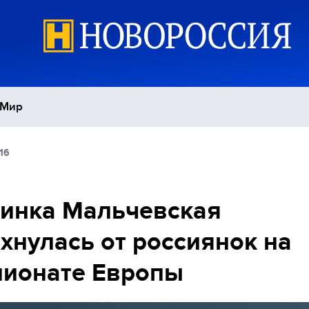
Мир
16
Политика
С
Экономика
П
инка Мальчевская
хнулась от россиянок на
Спорт
пионате Европы