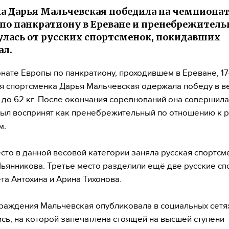
а Дарья Мальчевская победила на чемпионат
по панкратиону в Ереване и пренебрежитель
лась от русских спортсменок, покидавших
ал.
нате Европы по панкратиону, проходившем в Ереване, 17
я спортсменка Дарья Мальчевская одержала победу в в
 до 62 кг. После окончания соревнований она совершила
ыл воспринят как пренебрежительный по отношению к 
м.
сто в данной весовой категории заняла русская спортсм
ьянникова. Третье место разделили ещё две русские сп
та Антохина и Арина Тихонова.
раждения Мальчевская опубликовала в социальных сетя
сь, на которой запечатлена стоящей на высшей ступени