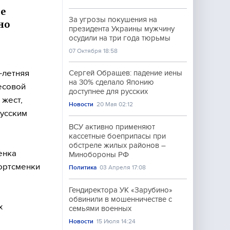
е
За угрозы покушения на
но
президента Украины мужчину
осудили на три года тюрьмы
07 Октября 18:58
-летняя
Сергей Обращев: падение иены
на 30% сделало Японию
есовой
доступнее для русских
 жест,
Новости
20 Мая 02:12
русским
ВСУ активно применяют
кассетные боеприпасы при
обстреле жилых районов –
енка
Минобороны РФ
ортсменки
Политика
03 Апреля 17:08
Гендиректора УК «Зарубино»
обвинили в мошенничестве с
х
семьями военных
Новости
15 Июля 14:24