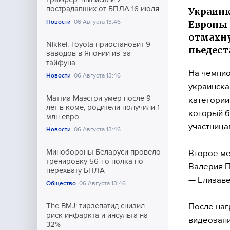
пострадавших от БПЛА 16 июля
Украинк
Новости
06 Августа 13:46
Европы 
отмахну
Nikkei: Toyota приостановит 9
пьедест
заводов в Японии из-за
тайфуна
На чемпио
Новости
06 Августа 13:46
украинска
Маттиа Маэстри умер после 9
категории
лет в коме; родители получили 1
который б
млн евро
участница
Новости
06 Августа 13:46
Минобороны Беларуси провело
Второе ме
тренировку 56-го полка по
Валерия П
перехвату БПЛА
— Елизаве
Общество
06 Августа 13:46
После наг
The BMJ: тирзепатид снизил
риск инфаркта и инсульта на
видеозапи
32%