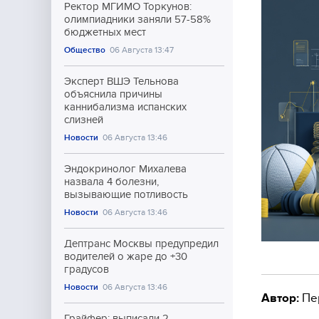
Ректор МГИМО Торкунов:
олимпиадники заняли 57-58%
бюджетных мест
Общество
06 Августа 13:47
Эксперт ВШЭ Тельнова
объяснила причины
каннибализма испанских
слизней
Новости
06 Августа 13:46
Эндокринолог Михалева
назвала 4 болезни,
вызывающие потливость
Новости
06 Августа 13:46
Дептранс Москвы предупредил
водителей о жаре до +30
градусов
Новости
06 Августа 13:46
Автор:
Пе
Грайфер: выписали 2