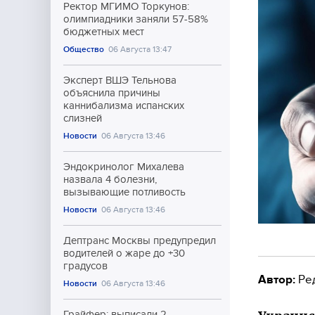
Ректор МГИМО Торкунов:
олимпиадники заняли 57-58%
бюджетных мест
Общество
06 Августа 13:47
Эксперт ВШЭ Тельнова
объяснила причины
каннибализма испанских
слизней
Новости
06 Августа 13:46
Эндокринолог Михалева
назвала 4 болезни,
вызывающие потливость
Новости
06 Августа 13:46
Дептранс Москвы предупредил
водителей о жаре до +30
градусов
Автор:
Ре
Новости
06 Августа 13:46
Грайфер: выписали 2