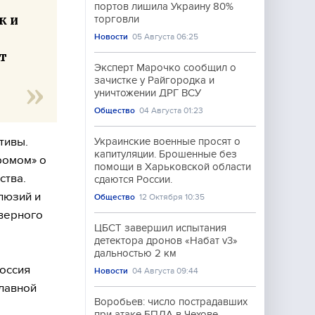
портов лишила Украину 80%
к и
торговли
Новости
05 Августа 06:25
т
Эксперт Марочко сообщил о
зачистке у Райгородка и
уничтожении ДРГ ВСУ
Общество
04 Августа 01:23
тивы.
Украинские военные просят о
капитуляции. Брошенные без
ромом» о
помощи в Харьковской области
ства.
сдаются России.
люзий и
Общество
12 Октября 10:35
еверного
ЦБСТ завершил испытания
детектора дронов «Набат v3»
дальностью 2 км
Россия
Новости
04 Августа 09:44
главной
Воробьев: число пострадавших
при атаке БПЛА в Чехове