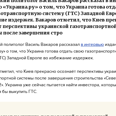
кий политолог Василь Вакаров рассказал в и
 «Украина.ру» о том, что Украина готова отд
зотранспортную систему (ГТС) Западной Евр
ие издержек. Вакаров отметил, что Киев пре
т перспективы украинской газотранспортно
 после завершения стро
й политолог Василь Вакаров рассказал
в интервью
изда
ру» о том, что Украина готова отдать свою газотранспорт
ГТС) Западной Европе во избежание издержек.
тметил, что Киев прекрасно осознаёт перспективы укра
портной системы после завершения строительства «Сев
2». Украина уже сейчас пытается найти инвестора, котор
я бы выкупить ГТС.