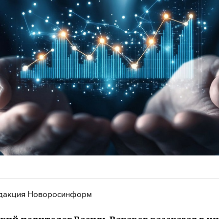
дакция Новоросинформ