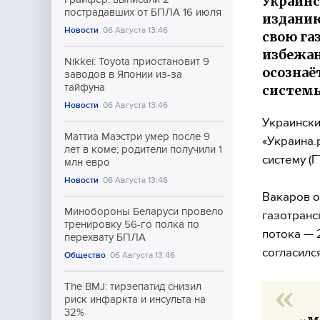
Украинс
пострадавших от БПЛА 16 июля
изданию
Новости
06 Августа 13:46
свою га
избежан
Nikkei: Toyota приостановит 9
осознаё
заводов в Японии из-за
тайфуна
системы
Новости
06 Августа 13:46
Украински
Маттиа Маэстри умер после 9
«Украина.
лет в коме; родители получили 1
систему (
млн евро
Новости
06 Августа 13:46
Вакаров о
Минобороны Беларуси провело
газотранс
тренировку 56-го полка по
потока — 
перехвату БПЛА
согласилс
Общество
06 Августа 13:46
The BMJ: тирзепатид снизил
риск инфаркта и инсульта на
32%