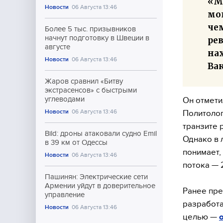
«М
Новости
06 Августа 13:46
мом
чем
Более 5 тыс. призывников
начнут подготовку в Швеции в
ре
августе
на
Новости
06 Августа 13:46
Вак
Жаров сравнил «Битву
экстрасенсов» с быстрыми
углеводами
Он отмети
Новости
06 Августа 13:46
Политолог
транзите 
Bild: дроны атаковали судно Emil
Однако в 
в 39 км от Одессы
понимает,
Новости
06 Августа 13:46
потока — 2
Пашинян: Электрические сети
Армении уйдут в доверительное
Ранее пре
управление
разработа
Новости
06 Августа 13:46
целью —