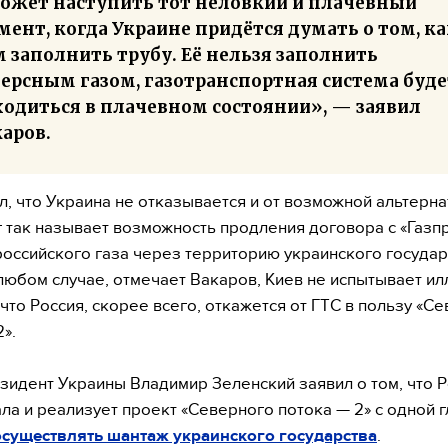
ожет наступить тот неловкий и плачевный
ент, когда Украине придётся думать о том, ка
 заполнить трубу. Её нельзя заполнить
версным газом, газотранспортная система буде
ходиться в плачевном состоянии», — заявил
аров.
л, что Украина не отказывается и от возможной альтерна
 так называет возможность продления договора с «Газп
российского газа через территорию украинского государ
любом случае, отмечает Вакаров, Киев не испытывает ил
 что Россия, скорее всего, откажется от ГТС в пользу «С
».
зидент Украины Владимир Зеленский заявил о том, что 
ла и реализует проект «Северного потока — 2» с одной 
осуществлять шантаж украинского государства
.