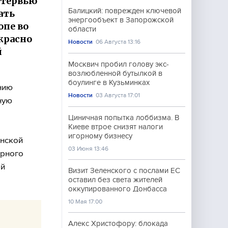
нтервью
Балицкий: поврежден ключевой
ать
энергообъект в Запорожской
опе во
области
красно
Новости
06 Августа 13:16
й
Москвич пробил голову экс-
возлюбленной бутылкой в
боулинге в Кузьминках
нию
Новости
03 Августа 17:01
ную
Циничная попытка лоббизма. В
Киеве втрое снизят налоги
игорному бизнесу
инской
03 Июня 13:46
ерного
ый
Визит Зеленского с послами ЕС
оставил без света жителей
оккупированного Донбасса
10 Мая 17:00
Алекс Христофору: блокада