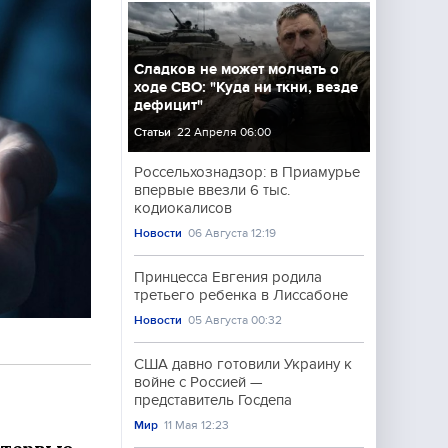
Сладков не может молчать о
ходе СВО: "Куда ни ткни, везде
дефицит"
Статьи
22 Апреля 06:00
Россельхознадзор: в Приамурье
впервые ввезли 6 тыс.
кодиокалисов
Новости
06 Августа 12:19
Принцесса Евгения родила
третьего ребенка в Лиссабоне
Новости
05 Августа 00:32
США давно готовили Украину к
войне с Россией —
представитель Госдепа
Мир
11 Мая 12:23