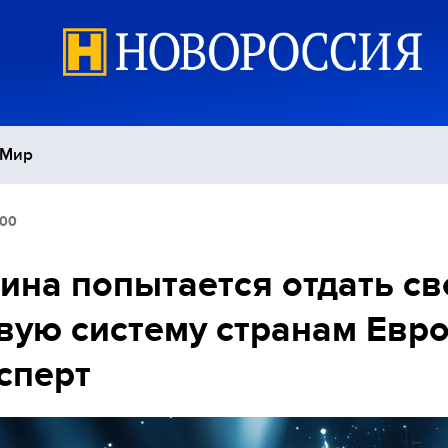
Мир
:00
Политика
С
ина попытается отдать с
Экономика
П
вую систему странам Евр
Спорт
сперт