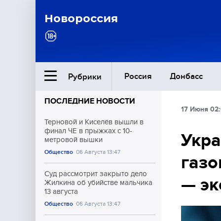
Новороссия
Россия
Донбасс
Рубрики
ПОСЛЕДНИЕ НОВОСТИ
17 Июня 02
Ближний Восток
Терновой и Киселёв вышли в
финал ЧЕ в прыжках с 10-
Укра
метровой вышки
Общество
Общество
06 Августа 13:47
газо
Культура
Суд рассмотрит закрыто дело
— эк
Жилкина об убийстве мальчика
13 августа
Общество
06 Августа 13:47