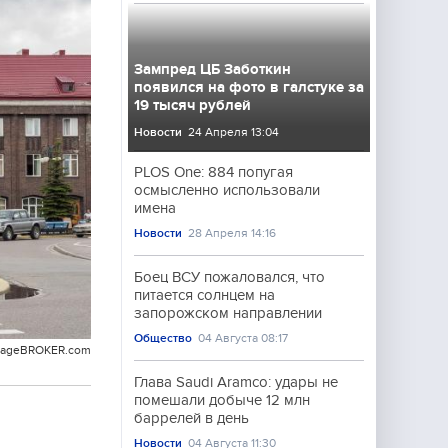
Зампред ЦБ Заботкин
появился на фото в галстуке за
19 тысяч рублей
Новости
24 Апреля 13:04
PLOS One: 884 попугая
осмысленно использовали
имена
Новости
28 Апреля 14:16
Боец ВСУ пожаловался, что
питается солнцем на
запорожском направлении
Общество
04 Августа 08:17
imageBROKER.com
Глава Saudi Aramco: удары не
помешали добыче 12 млн
баррелей в день
Новости
04 Августа 11:30