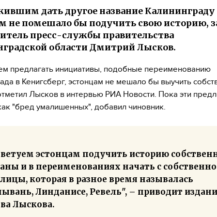
ившим дать другое название Калининграду
м не помешало бы подучить свою историю, з
итель пресс-службы правительства
градской области Дмитрий Лысков.
ем предлагать инициативы, подобные переименованию
ада в Кенигсберг, эстонцам не мешало бы выучить собс
отметил Лысков в интервью РИА Новости. Пока эти пред
как "бред умалишенных", добавил чиновник.
оветуем эстонцам подучить историю собствен
раны и в переименованиях начать с собственн
лицы, которая в разное время называлась
ывань, Линданисе, Ревель", – приводит издан
ва Лыскова.