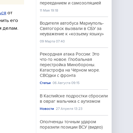
перееданием и самозоляцией
11 Мая 19:18
ься
от
нить его
Водителя автобуса Мариуполь-
м делам.
Святогорск вызвали в СБУ за
неуважение к «козьему языку»
09 Марта 07:40
Рекордная атака России: Это
что-то новое. Глобальная
перестройка Минобороны.
Катастрофа на Чёрном море.
СВОдки с фронта
Статьи
06 Августа 09:15
В Каспийске подростки сбросили
в овраг мальчика с аутизмом
Новости
27 Апреля 13:23
Ополченцы точным ударом
поразили позиции ВСУ (видео)