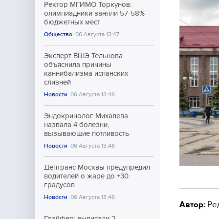
Ректор МГИМО Торкунов:
олимпиадники заняли 57-58%
бюджетных мест
Общество
06 Августа 13:47
Эксперт ВШЭ Тельнова
объяснила причины
каннибализма испанских
слизней
Новости
06 Августа 13:46
Эндокринолог Михалева
назвала 4 болезни,
вызывающие потливость
Новости
06 Августа 13:46
Дептранс Москвы предупредил
водителей о жаре до +30
градусов
Новости
06 Августа 13:46
Автор:
Ре
Грайфер: выписали 2