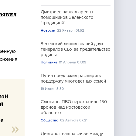
Дмитриев назвал аресты
аявил
помощников Зеленского
"традицией"
Новости
22 Января 01:52
Зеленский лишил званий двух
генералов СБУ за предательство
твенную
родины
ложения
Политика
01 Апреля 07:09
Путин предложил расширить
поддержку многодетных семей
19 Июня 13:30
ной
Слюсарь: ПВО перехватило 150
ой
дронов над Ростовской
областью
ие
Общество
02 Августа 07:21
Диетолог нашла связь между