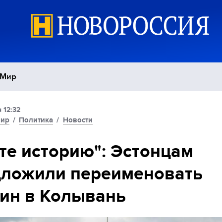
Мир
 12:32
Политика
С
ир
/
Политика
/
Новости
Экономика
П
те историю": Эстонцам
дложили переименовать
Спорт
ин в Колывань