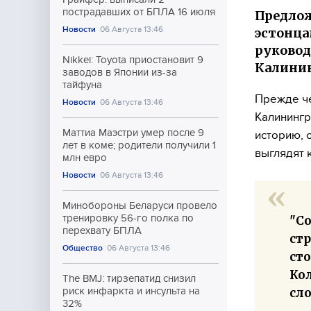
пострадавших от БПЛА 16 июля
Предлож
Новости
06 Августа 13:46
эстонца
руковод
Nikkei: Toyota приостановит 9
Калинин
заводов в Японии из-за
тайфуна
Прежде ч
Новости
06 Августа 13:46
Калинингр
Маттиа Маэстри умер после 9
историю, 
лет в коме; родители получили 1
выглядят 
млн евро
Новости
06 Августа 13:46
Минобороны Беларуси провело
тренировку 56-го полка по
"С
перехвату БПЛА
ст
Общество
06 Августа 13:46
сто
Кол
The BMJ: тирзепатид снизил
сло
риск инфаркта и инсульта на
32%