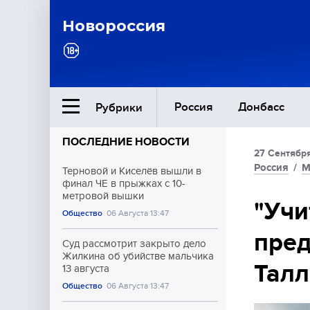
Новороссия
Россия
Донбасс
Рубрики
ПОСЛЕДНИЕ НОВОСТИ
27 Сентября
Ближний Восток
Россия
/
М
Терновой и Киселёв вышли в
финал ЧЕ в прыжках с 10-
метровой вышки
Общество
"Учи
Общество
06 Августа 13:47
пре
Культура
Суд рассмотрит закрыто дело
Жилкина об убийстве мальчика
Талл
13 августа
Общество
06 Августа 13:47