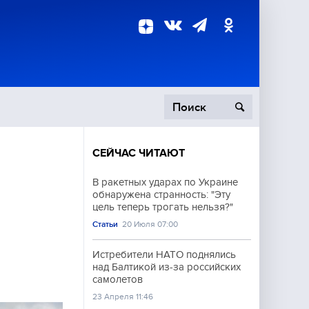
СЕЙЧАС ЧИТАЮТ
пецоперация
В ракетных ударах по Украине
обнаружена странность: "Эту
роисшествия
цель теперь трогать нельзя?"
Статьи
20 Июля 07:00
Истребители НАТО поднялись
над Балтикой из-за российских
самолетов
23 Апреля 11:46