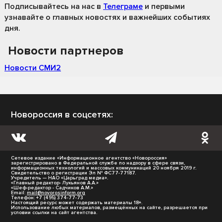
Подписывайтесь на нас
в
Телеграме
и первыми
узнавайте о главных новостях и важнейших событиях
дня.
Новости партнеров
Новости СМИ2
Новороссия в соцсетях:
Сетевое издание «Информационное агентство «Новороссия»
зарегистрировано в Федеральной службе по надзору в сфере связи,
информационных технологий и массовых коммуникаций 20 ноября 2019 г.
Свидетельство о регистрации Эл № ФС77-77187.
Учредитель — НАО «Царьград медиа».
«Главный редактор- Лукьянов А.А.»
«Шеф-редактор - Садчиков А.М.»
Email:
mail@novorosinform.org
Телефон: +7 (495) 374-77-73
Настоящий ресурс может содержать материалы 18+.
Использование любых материалов, размещённых на сайте, разрешается при
условии ссылки на сайт агентства.