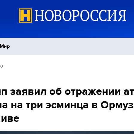
Мир
40
Политика
С
Экономика
П
п заявил об отражении а
а на три эсминца в Орму
Спорт
ливе