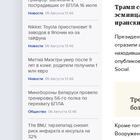
пострадавших от БПЛА 16 июля
Трамп с
Новости
06 Августа 13:46
эсминца
ирански
Nikkei: Toyota приостановит 9
заводов в Японии из-за
Президент
тайфуна
отразили 
Новости
06 Августа 13:46
находивши
Маттиа Маэстри умер после 9
опубликов
лет в коме; родители получили 1
Social.
млн евро
Новости
06 Августа 13:46
Минобороны Беларуси провело
тренировку 56-го полка по
Тре
перехвату БПЛА
бо
Общество
06 Августа 13:46
Кроме тог
The BMJ: тирзепатид снизил
риск инфаркта и инсульта на
Вооруженн
32%