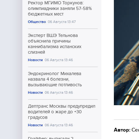
Ректор МГИМО Торкунов:
олимпиадники заняли 57-58%
бюджетных мест
Общество
06 Августа 13:47
Эксперт ВШЭ Тельнова
объяснила причины
каннибализма испанских
слизней
Новости
06 Августа 13:46
Эндокринолог Михалева
назвала 4 болезни,
вызывающие потливость
Новости
06 Августа 13:46
Дептранс Москвы предупредил
водителей о жаре до +30
градусов
Новости
06 Августа 13:46
Автор:
Се
Грайфер: выписали 2