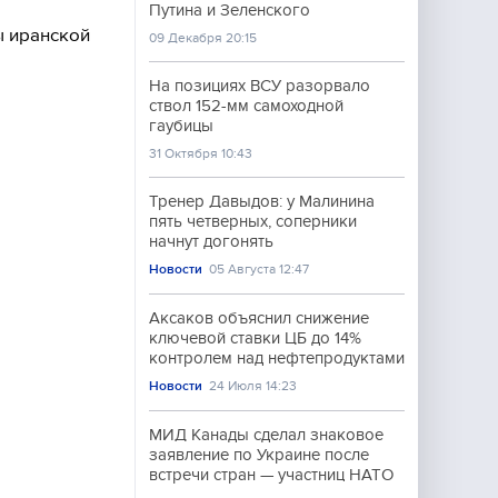
Путина и Зеленского
ы иранской
09 Декабря 20:15
На позициях ВСУ разорвало
ствол 152-мм самоходной
гаубицы
31 Октября 10:43
Тренер Давыдов: у Малинина
пять четверных, соперники
начнут догонять
Новости
05 Августа 12:47
Аксаков объяснил снижение
ключевой ставки ЦБ до 14%
контролем над нефтепродуктами
Новости
24 Июля 14:23
МИД Канады сделал знаковое
заявление по Украине после
встречи стран — участниц НАТО