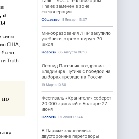
Танк Т-90С с тепловизором
ри
Thales замечен в зоне
спецоперации
 а
Общество
11 Января 13:07
ны
Минобразования ЛНР закупило
е силы
учебники, отремонтирует 70
сил США,
школ
е было
Новости
06 Августа 06:10
ти Truth
Леонид Пасечник поздравил
Владимира Путина с победой на
выборах президента России
19 Марта 10:38
 но
Фестиваль «Хранители» соберет
20 000 зрителей в Болгаре 27
июня
Новости
01 Июня 09:44
В Париже закончились
пытку
двусторонние переговоры