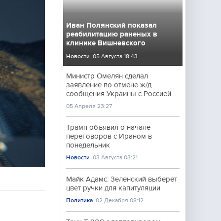
Иван Полянский показал
реабилитацию раненых в
клинике Вишневского
Новости
05 Августа 18:43
Министр Омелян сделал
заявление по отмене ж/д
сообщения Украины с Россией
05 Апреля 23:27
Трамп объявил о начале
переговоров с Ираном в
понедельник
Новости
03 Августа 03:21
Майк Адамс: Зеленский выберет
цвет ручки для капитуляции
Политика
02 Декабря 08:12