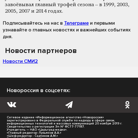
завоёвывал главный трофей сезона – в 1999, 2003,
2005, 2007 и 2014 годах.
Подписывайтесь на нас
в
Телеграме
и первыми
узнавайте о главных новостях и важнейших событиях
дня.
Новости партнеров
Новости СМИ2
Новороссия в соцсетях:
Сетевое издание «Информационное агентство «Новороссия»
зарегистрировано в Федеральной службе по надзору в сфере связи,
информационных технологий и массовых коммуникаций 20 ноября 2019 г.
Свидетельство о регистрации Эл № ФС77-77187.
Учредитель — НАО «Царьград медиа».
«Главный редактор- Лукьянов А.А.»
«Шеф-редактор - Садчиков А.М.»