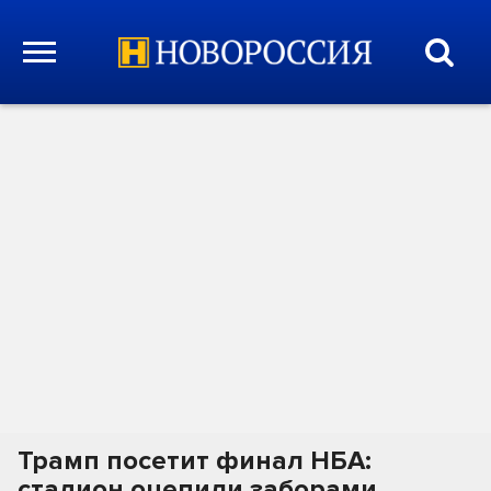
Трамп посетит финал НБА:
стадион оцепили заборами