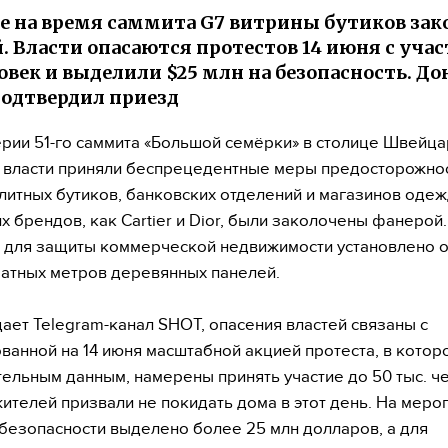
е на время саммита G7 витрины бутиков за
. Власти опасаются протестов 14 июня с уча
овек и выделили $25 млн на безопасность. До
одтвердил приезд
рии 51-го саммита «Большой семёрки» в столице Швейц
власти приняли беспрецедентные меры предосторожнос
литных бутиков, банковских отделений и магазинов одеж
их брендов, как Cartier и Dior, были заколочены фанерой
 для защиты коммерческой недвижимости установлено 
ратных метров деревянных панелей.
ает Telegram-канал SHOT, опасения властей связаны с
ванной на 14 июня масштабной акцией протеста, в которо
ельным данным, намерены принять участие до 50 тыс. ч
ителей призвали не покидать дома в этот день. На меро
безопасности выделено более 25 млн долларов, а для