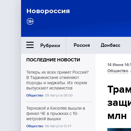
Новороссия
Россия
Донбасс
Рубрики
ПОСЛЕДНИЕ НОВОСТИ
14 Июня 14:
Ближний Восток
Общество
Теперь их всех примет Россия?
В Таджикистане отменяют
бороды и хиджабы. Из тюрем
Общество
Трам
выпускают исламистов
Общество
09 Августа 06:00
защи
Культура
Терновой и Киселёв вышли в
млн
финал ЧЕ в прыжках с 10-
метровой вышки
Общество
06 Августа 13:47