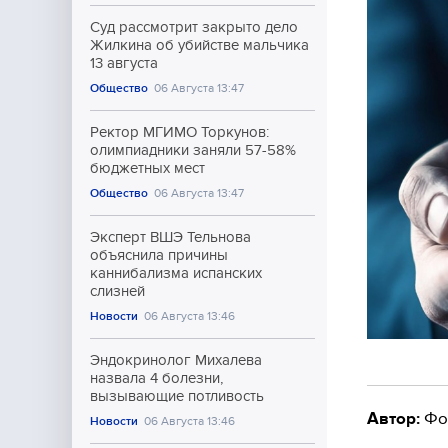
Суд рассмотрит закрыто дело
Жилкина об убийстве мальчика
13 августа
Общество
06 Августа 13:47
Ректор МГИМО Торкунов:
олимпиадники заняли 57-58%
бюджетных мест
Общество
06 Августа 13:47
Эксперт ВШЭ Тельнова
объяснила причины
каннибализма испанских
слизней
Новости
06 Августа 13:46
Эндокринолог Михалева
назвала 4 болезни,
вызывающие потливость
Автор:
Фо
Новости
06 Августа 13:46