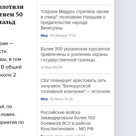
колотили
"Охрана Мадуро стреляла своим
стием 50
в спину": полковник Нахушев о
нальд
предательстве народа
Венесуэлы
Мир
05 Января 17:10
арии —
Более 300 украинских курсантов
ти.
привлечены к усилению охраны
ды, в том
государственной границы
. В общей
12 Мая 09:38
около 2
СБУ планирует арестовать сеть
заправок "Белорусской
топливной компании" — источник
Мир
15 Июня 14:25
й, по
Российские войска
еловек.
ликвидировали более 150
приятия по
боевиков ВСУ в районе
Константиновки – МО РФ