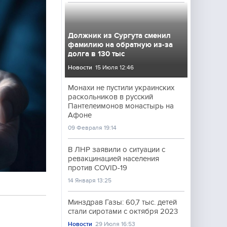
Должник из Сургута сменил
фамилию на обратную из-за
долга в 130 тыс
Новости
15 Июля 12:46
Монахи не пустили украинских
раскольников в русский
Пантелеимонов монастырь на
Афоне
09 Февраля 19:14
В ЛНР заявили о ситуации с
ревакцинацией населения
против COVID-19
14 Января 13:25
Минздрав Газы: 60,7 тыс. детей
стали сиротами с октября 2023
Новости
29 Июля 16:53