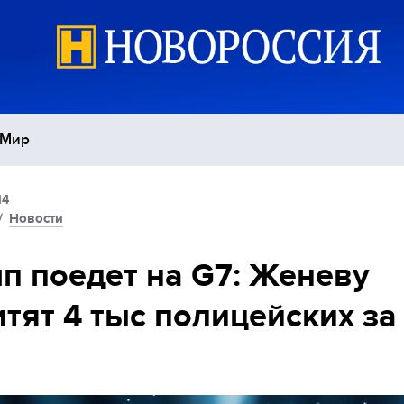
Мир
14
Политика
С
/
Новости
Экономика
П
п поедет на G7: Женеву
тят 4 тыс полицейских за
Спорт