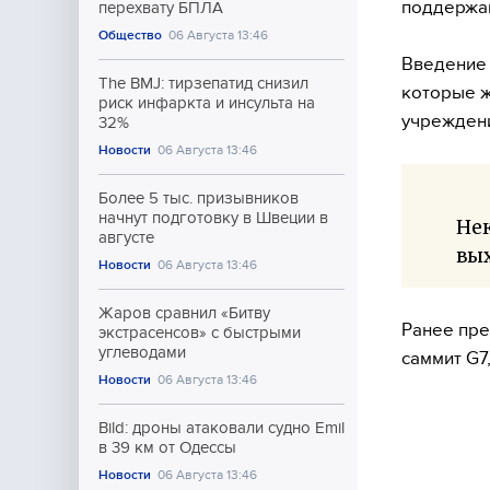
поддержан
перехвату БПЛА
Общество
06 Августа 13:46
Введение 
The BMJ: тирзепатид снизил
которые ж
риск инфаркта и инсульта на
учрежден
32%
Новости
06 Августа 13:46
Более 5 тыс. призывников
начнут подготовку в Швеции в
Нек
августе
вых
Новости
06 Августа 13:46
Жаров сравнил «Битву
Ранее пре
экстрасенсов» с быстрыми
углеводами
саммит G7,
Новости
06 Августа 13:46
Bild: дроны атаковали судно Emil
в 39 км от Одессы
Новости
06 Августа 13:46