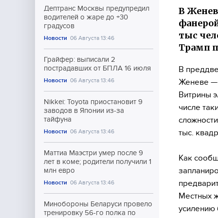
Дептранс Москвы предупредил
В Женев
водителей о жаре до +30
фанерой
градусов
тыс чел
Новости
06 Августа 13:46
Трамп п
Грайфер: выписали 2
пострадавших от БПЛА 16 июля
В преддве
Новости
06 Августа 13:46
Женеве — 
Витрины э
Nikkei: Toyota приостановит 9
числе так
заводов в Японии из-за
сложности
тайфуна
тыс. квад
Новости
06 Августа 13:46
Маттиа Маэстри умер после 9
Как сообщ
лет в коме; родители получили 1
запланиро
млн евро
предварит
Новости
06 Августа 13:46
Местных ж
Минобороны Беларуси провело
усилению 
тренировку 56-го полка по