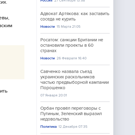
Россия
27 Сентября 13:58
их.
Адвокат Артякова: как заставить
евы,
соседа не курить
вским
Новости
15 Марта 21:05
Росатом: санкции Британии не
остановили проекты в 60
странах
Новости
26 Февраля 16:40
Савченко назвала съезд
украинских раскольников
частью предвыборной кампании
Порошенко
ить
07 Января 20:01
Орбан провёл переговоры с
Путиным, Зеленский выразил
недовольство
Политика
12 Декабря 07:35