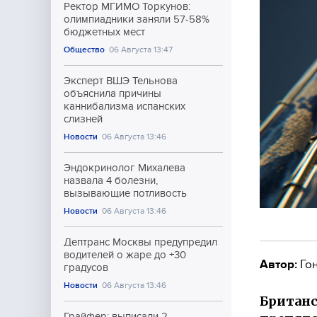
Ректор МГИМО Торкунов:
олимпиадники заняли 57-58%
бюджетных мест
Общество
06 Августа 13:47
Эксперт ВШЭ Тельнова
объяснила причины
каннибализма испанских
слизней
Новости
06 Августа 13:46
Эндокринолог Михалева
назвала 4 болезни,
вызывающие потливость
Новости
06 Августа 13:46
Дептранс Москвы предупредил
водителей о жаре до +30
Автор:
Гон
градусов
Новости
06 Августа 13:46
Британс
Грайфер: выписали 2