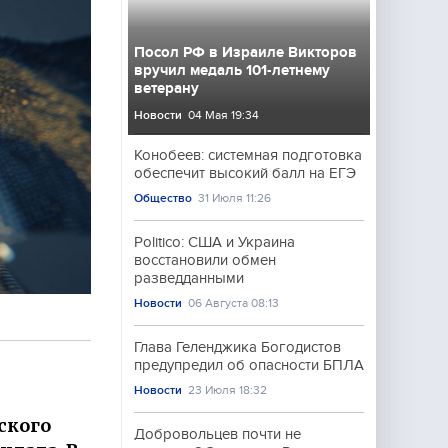
Посол РФ в Израиле Викторов
вручил медаль 101-летнему
ветерану
Новости
04 Мая 19:34
Конобеев: системная подготовка
обеспечит высокий балл на ЕГЭ
Общество
31 Июля 11:26
Politico: США и Украина
восстановили обмен
разведданными
Новости
06 Августа 08:13
Глава Геленджика Богодистов
предупредил об опасности БПЛА
Новости
23 Июля 18:32
ского
Добровольцев почти не