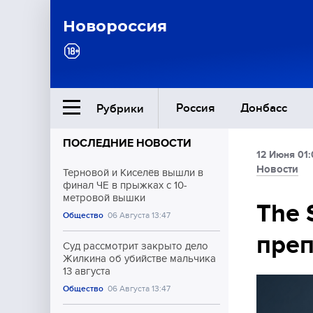
Новороссия
Россия
Донбасс
Рубрики
ПОСЛЕДНИЕ НОВОСТИ
12 Июня 01:
Ближний Восток
Новости
Терновой и Киселёв вышли в
финал ЧЕ в прыжках с 10-
метровой вышки
Общество
The 
Общество
06 Августа 13:47
преп
Культура
Суд рассмотрит закрыто дело
Жилкина об убийстве мальчика
13 августа
Общество
06 Августа 13:47