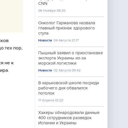
CNN
06 Ноября 08:20
Онколог Гарманова назвала
главный признак здорового
стула
сков
Новости
04 Августа 21:17
о тех пор,
Пышный заявил о приостановке
экспорта Украины из-за
я не к
морской логистики
ира.
Новости
02 Августа 09:42
В харьковской школе посреди
рабочего дня обвалился
потолок
17 Апреля 01:20
Хакеры обнародовали данные
400 сотрудников разведок
Испании и Украины