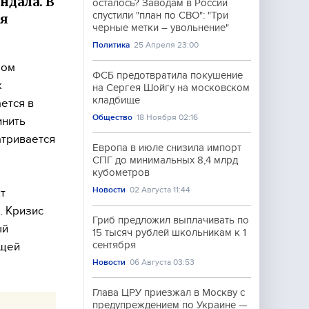
ндала. В
осталось? Заводам в России
спустили "план по СВО": "Три
ия
чёрные метки – увольнение"
Политика
25 Апреля 23:00
ром
ФСБ предотвратила покушение
к
на Сергея Шойгу на московском
кладбище
ется в
Общество
18 Ноября 02:16
инить
атривается
Европа в июле снизила импорт
СПГ до минимальных 8,4 млрд
кубометров
Новости
02 Августа 11:44
т
. Кризис
Гриб предложил выплачивать по
ый
15 тысяч рублей школьникам к 1
сентября
ющей
Новости
06 Августа 03:53
Глава ЦРУ приезжал в Москву с
предупреждением по Украине —