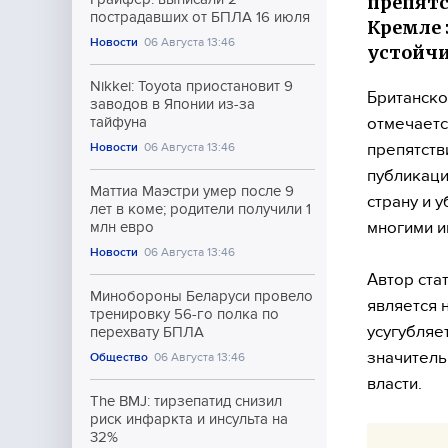
препятс
пострадавших от БПЛА 16 июля
Кремле 
Новости
06 Августа 13:46
устойчи
Nikkei: Toyota приостановит 9
Британско
заводов в Японии из-за
отмечаетс
тайфуна
препятств
Новости
06 Августа 13:46
публикаци
Маттиа Маэстри умер после 9
страну и 
лет в коме; родители получили 1
многими и
млн евро
Новости
06 Августа 13:46
Автор ста
Минобороны Беларуси провело
является 
тренировку 56-го полка по
усугубля
перехвату БПЛА
значитель
Общество
06 Августа 13:46
власти.
The BMJ: тирзепатид снизил
риск инфаркта и инсульта на
32%