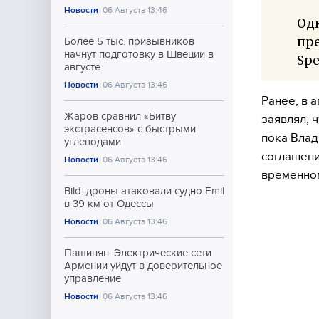
Новости
06 Августа 13:46
Од
пре
Более 5 тыс. призывников
начнут подготовку в Швеции в
Spe
августе
Новости
06 Августа 13:46
Ранее, в 
Жаров сравнил «Битву
заявлял, 
экстрасенсов» с быстрыми
пока Влад
углеводами
соглашени
Новости
06 Августа 13:46
временном
Bild: дроны атаковали судно Emil
в 39 км от Одессы
Новости
06 Августа 13:46
Пашинян: Электрические сети
Армении уйдут в доверительное
управление
Новости
06 Августа 13:46