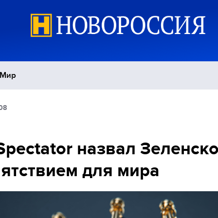
Мир
08
Политика
С
Экономика
П
Spectator назвал Зеленск
ятствием для мира
Спорт