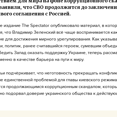
твием для мира на фоне коррупционного ска
заявили, что СВО продолжится до заключен
вого соглашения с Россией.
е издание The Spectator опубликовало материал, в кото
я, что Владимир Зеленский всё чаще воспринимается ка
ие для достижения мирного урегулирования. Как указыва
и, политик, ранее считавшийся героем, сумевшим объед
убедить Запад оказать поддержку Украине, теперь рассм
менно в качестве барьера на пути к миру.
тьи подчёркивает, что неготовность прекращать конфлик
не единственной проблемой для главы киевского режима
ется продолжающимся коррупционным скандалом, котор
но подорвал доверие украинского общества к действу