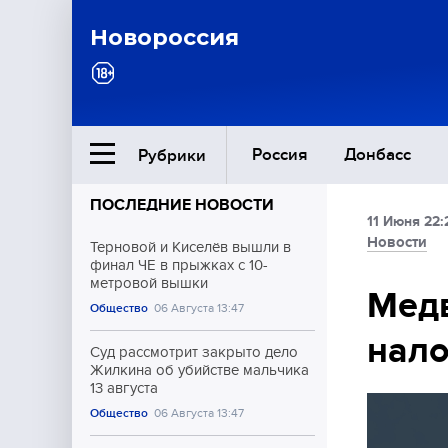
Новороссия
Россия
Донбасс
Рубрики
ПОСЛЕДНИЕ НОВОСТИ
11 Июня 22:
Ближний Восток
Новости
Терновой и Киселёв вышли в
финал ЧЕ в прыжках с 10-
метровой вышки
Общество
Медв
Общество
06 Августа 13:47
нало
Культура
Суд рассмотрит закрыто дело
Жилкина об убийстве мальчика
13 августа
Общество
06 Августа 13:47