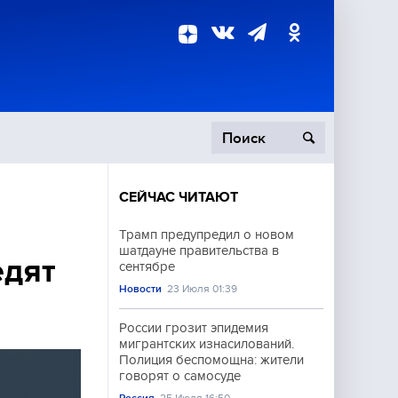
СЕЙЧАС ЧИТАЮТ
пецоперация
Трамп предупредил о новом
шатдауне правительства в
роисшествия
едят
сентябре
Новости
23 Июля 01:39
России грозит эпидемия
мигрантских изнасилований.
Полиция беспомощна: жители
говорят о самосуде