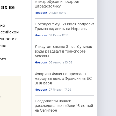
электробусов и построит
 их не
штрафстоянку
Новости
01 Мая 09:19
Президент Аун 21 июля попросит
бно
Трампа надавить на Израиль
оссийской
Новости
09 Июля 12:15
пности с
ная
Ликсутов: свыше 3 тыс. бутылок
воды раздадут в транспорте
Москвы
ого
Новости
06 Августа 13:03
Флориан Филиппо призвал к
маршу за выход Франции из ЕС
31 января
Новости
27 Января 17:29
е
Следователи начали
расследование гибели 16-летней
на Селигере