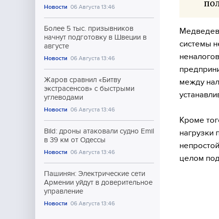
по
Новости
06 Августа 13:46
Более 5 тыс. призывников
Медведев 
начнут подготовку в Швеции в
системы н
августе
неналогов
Новости
06 Августа 13:46
предприни
Жаров сравнил «Битву
между нал
экстрасенсов» с быстрыми
устанавли
углеводами
Новости
06 Августа 13:46
Кроме тог
Bild: дроны атаковали судно Emil
нагрузки 
в 39 км от Одессы
непростой
Новости
06 Августа 13:46
целом под
Пашинян: Электрические сети
Армении уйдут в доверительное
управление
Новости
06 Августа 13:46