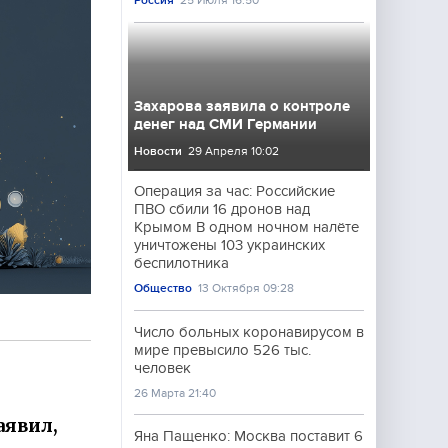
Россия
25 Июля 16:50
Захарова заявила о контроле
денег над СМИ Германии
Новости
29 Апреля 10:02
Операция за час: Российские
ПВО сбили 16 дронов над
Крымом В одном ночном налёте
уничтожены 103 украинских
беспилотника
Общество
13 Октября 09:28
Число больных коронавирусом в
мире превысило 526 тыс.
человек
26 Марта 21:40
аявил,
Яна Пащенко: Москва поставит 6