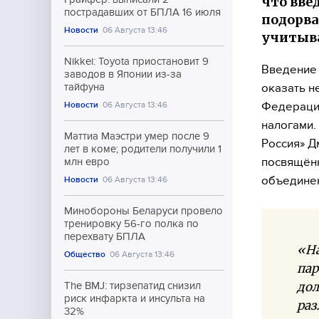
что вве
пострадавших от БПЛА 16 июля
подорва
Новости
06 Августа 13:46
учитыва
Nikkei: Toyota приостановит 9
Введение 
заводов в Японии из-за
оказать н
тайфуна
Федерации
Новости
06 Августа 13:46
налогами.
Маттиа Маэстри умер после 9
Россия» Д
лет в коме; родители получили 1
посвящённ
млн евро
объедине
Новости
06 Августа 13:46
Минобороны Беларуси провело
тренировку 56-го полка по
перехвату БПЛА
«На
Общество
06 Августа 13:46
пар
дол
The BMJ: тирзепатид снизил
риск инфаркта и инсульта на
раз
32%