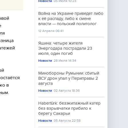
Новости
05 Июля 10:23
Война на Украине приведет либо
овой
к её распаду, либо к смене
власти — польский политолог
е
12 Апреля 06:41
ля
азница
Яшина: четыре жителя
атежей
Энергодара пострадали 23
июля, один погиб
Новости
28 Июля 14:34
ой
Минобороны Румынии: сбитый
 остаётся
ВСУ дрон упал у Периправы 2
августа
ко в
Новости
02 Августа 18:36
ным.
Habertürk: безэкипажный катер
без взрывчатки прибило к
берегу Сакарьи
Новости
05 Августа 22:58