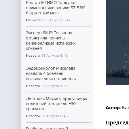
Ректор МГИМО Торкунов:
олимпиадники заняли 57-58%
бюджетных мест
Общество
06 Августа 13:47
Эксперт ВШЭ Тельнова
объяснила причины
каннибализма испанских
слизней
Новости
06 Августа 13:46
Эндокринолог Михалева
назвала 4 болезни,
вызывающие потливость
Новости
06 Августа 13:46
Дептранс Москвы предупредил
водителей о жаре до +30
Автор:
Ка
градусов
Новости
06 Августа 13:46
Председ
Грайфер: выписали 2