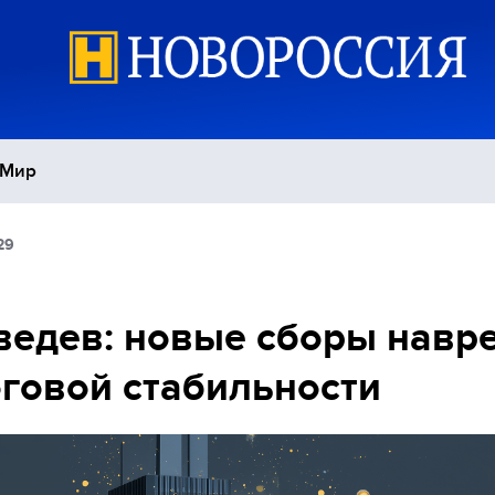
Мир
29
Политика
С
Экономика
П
едев: новые сборы навр
говой стабильности
Спорт