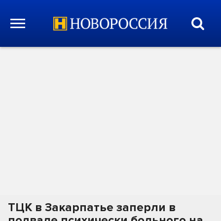
ТЦК в Закарпатье заперли в
подвале психически больного на