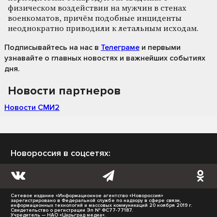
физическом воздействии на мужчин в стенах
военкоматов, причём подобные инциденты
неоднократно приводили к летальным исходам.
Подписывайтесь на нас
в
Телеграме
и первыми
узнавайте о главных новостях и важнейших событиях
дня.
Новости партнеров
Новости СМИ2
Новороссия в соцсетях:
Сетевое издание «Информационное агентство «Новороссия»
зарегистрировано в Федеральной службе по надзору в сфере связи,
информационных технологий и массовых коммуникаций 20 ноября 2019 г.
Свидетельство о регистрации Эл № ФС77-77187.
Учредитель — НАО «Царьград медиа».