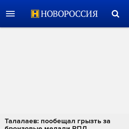
Талалаев: пообещал грызть за
бронзовые медали РПЛ