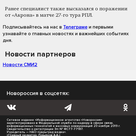
Ранее специалист также высказался о поражении
от «Акрона» в матче 27-го тура РПЛ.
Подписывайтесь на нас
в
Телеграме
и первыми
узнавайте о главных новостях и важнейших событиях
дня.
Новости партнеров
Новости СМИ2
Новороссия в соцсетях:
Сетевое издание «Информационное агентство «Новороссия»
зарегистрировано в Федеральной службе по надзору в сфере связи,
информационных технологий и массовых коммуникаций 20 ноября 2019 г.
Свидетельство о регистрации Эл № ФС77-77187.
Учредитель — НАО «Царьград медиа».
«Главный редактор- Лукьянов А.А.»