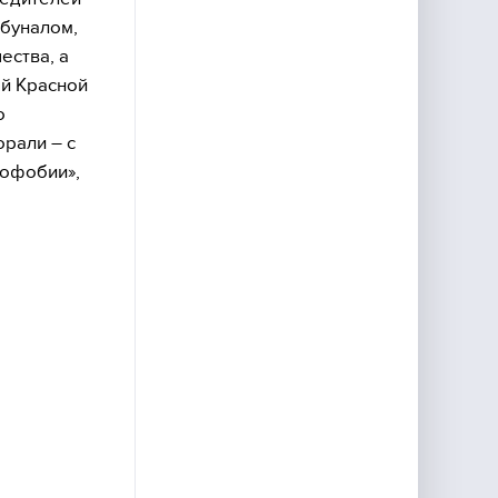
буналом,
ества, а
ой Красной
о
рали – с
нофобии»,