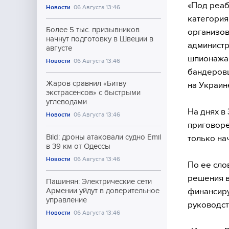
«Под реаб
Новости
06 Августа 13:46
категория
Более 5 тыс. призывников
организов
начнут подготовку в Швеции в
администр
августе
шпионажа 
Новости
06 Августа 13:46
бандеровц
Жаров сравнил «Битву
на Украин
экстрасенсов» с быстрыми
углеводами
На днях в
Новости
06 Августа 13:46
приговоре
Bild: дроны атаковали судно Emil
только на
в 39 км от Одессы
Новости
06 Августа 13:46
По ее сло
решения в
Пашинян: Электрические сети
финансиру
Армении уйдут в доверительное
управление
руководст
Новости
06 Августа 13:46