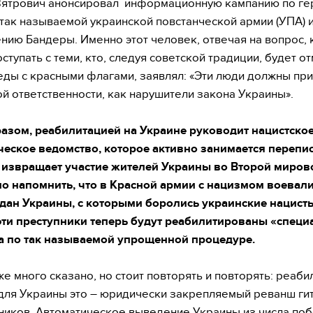
Вятрович анонсировал информационную кампанию по ге
так называемой украинской повстанческой армии (УПА) 
нию Бандеры. Именно этот человек, отвечая на вопрос, 
ступать с теми, кто, следуя советской традиции, будет о
ды с красными флагами, заявлял: «Эти люди должны пр
ой ответственности, как нарушители закона Украины».
азом, реабилитацией на Украине руководит нацистско
ческое ведомство, которое активно занимается переп
 извращает участие жителей Украины во Второй миров
о напомнить, что в Красной армии с нацизмом воевали
дан Украины, с которыми боролись украинские нацист
эти преступники теперь будут реабилитированы «специ
а по так называемой упрощенной процедуре.
же много сказано, но стоит повторять и повторять: реаби
ля Украины это – юридически закрепляемый реванш ги
ников. Автоматическое выведение Украины из числа по