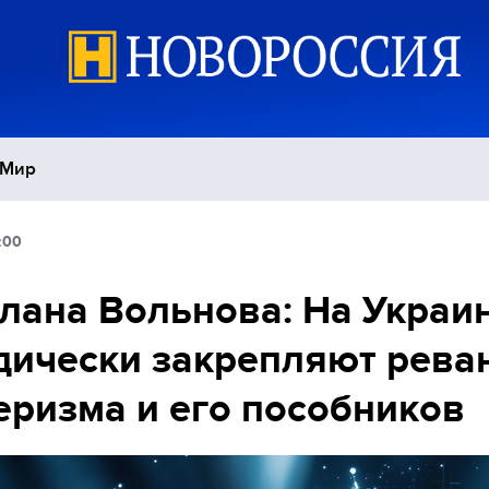
Мир
:00
Политика
С
лана Вольнова: На Украи
Экономика
П
дически закрепляют рева
Спорт
еризма и его пособников