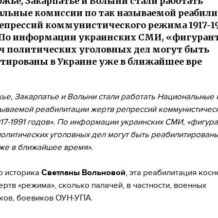
ожье, Закарпатье и Волыни стали работать
льные комиссии по так называемой реабил
епрессий коммунистического режима 1917-1
 По информации украинских СМИ, «фигуран
ч политических уголовных дел могут быть
тированы в Украине уже в ближайшее вре
ье, Закарпатье и Волыни стали работать Национальные 
зываемой реабилитации жертв репрессий коммунистичес
17-1991 годов». По информации украинских СМИ, «фигур
политических уголовных дел могут быть реабилитированы
же в ближайшее время».
ю историка
Светланы Вольновой
, эта реабилитация косн
ертв «режима», сколько палачей, в частности, военных
ков, боевиков ОУН-УПА.