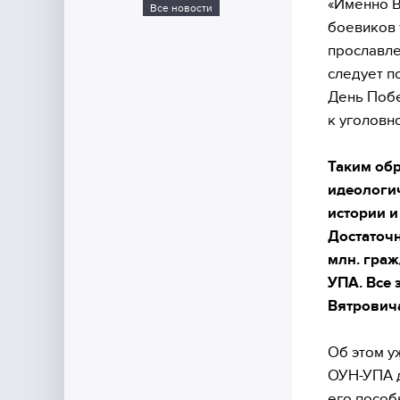
«Именно 
Все новости
боевиков 
прославле
следует по
День Побе
к уголовн
Таким обр
идеологи
истории и
Достаточн
млн. граж
УПА. Все 
Вятрович
Об этом у
ОУН-УПА д
его пособ