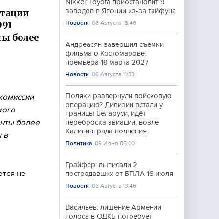
Nikkei: Toyota приостановит 9
заводов в Японии из-за тайфуна
итации
991
Новости
06 Августа 13:46
ты более
Андреасян завершил съёмки
фильма о Костомарове:
премьера 18 марта 2027
Новости
06 Августа 11:33
Поляки развернули войсковую
комиссии
операцию? Дивизии встали у
кого
границы Беларуси, идёт
анты более
переброска авиации, возле
Калининграда волнения
 в
Политика
09 Июня 05:00
Грайфер: выписали 2
ется не
пострадавших от БПЛА 16 июля
Новости
06 Августа 13:46
Васильев: лишение Армении
голоса в ОДКБ потребует