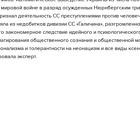
 мировой войне в разряд осужденных Нюрнбергским три
ризнал деятельность СС преступлениями против человеч
яла из недобитков дивизии СС «Галичина», разгромленн
то закономерное следствие идейного и психологическог
тирования общественного сознания и общественной мо
онализма и толерантности на неонацизм и все виды ксе
овала эксперт.