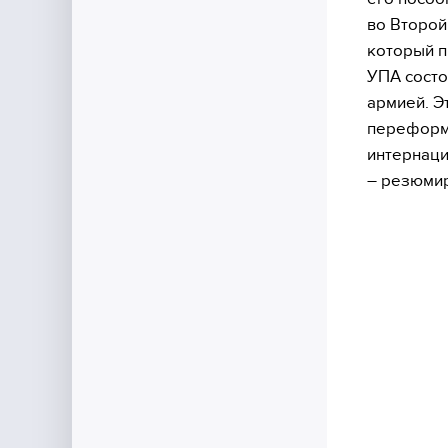
во Второй
который п
УПА состо
армией. Э
переформа
интернаци
– резюмир