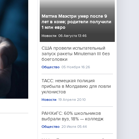
Маттиа Маэстри умер после 9
лет в коме; родители получили
1 млн евро
Новости
06 Августа 13:46
США провели испытательный
запуск ракеты Minuteman III без
боеголовки
Общество
05 Ноября 16:26
ТАСС: немецкая полиция
прибыла в Молдавию для ловли
уклонистов
Новости
19 Апреля 20:10
РАНХиГС: 60% школьников
выбрали вуз, 18% — колледж
Общество
20 Июля 05:44