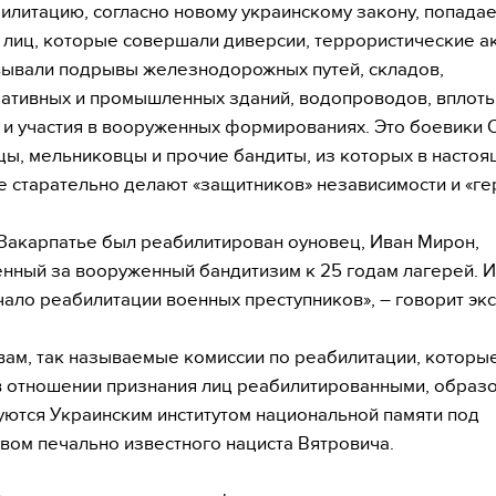
илитацию, согласно новому украинскому закону, попадае
 лиц, которые совершали диверсии, террористические а
ывали подрывы железнодорожных путей, складов,
ативных и промышленных зданий, водопроводов, вплоть
и участия в вооруженных формированиях. Это боевики 
ы, мельниковцы и прочие бандиты, из которых в насто
е старательно делают «защитников» независимости и «ге
 Закарпатье был реабилитирован оуновец, Иван Мирон,
нный за вооруженный бандитизим к 25 годам лагерей. И
чало реабилитации военных преступников», – говорит экс
вам, так называемые комиссии по реабилитации, которы
 отношении признания лиц реабилитированными, образ
ются Украинским институтом национальной памяти под
вом печально известного нациста Вятровича.