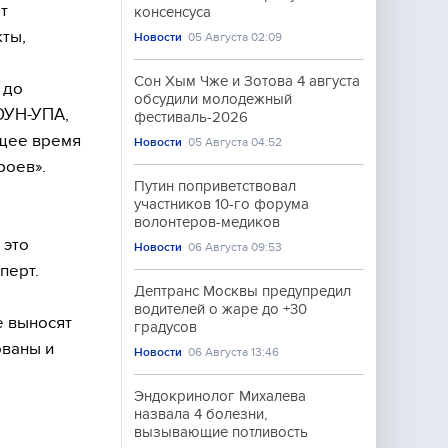
т
консенсуса
кты,
Новости
05 Августа 02:09
Сон Хым Чже и Зотова 4 августа
 до
обсудили молодежный
ОУН-УПА,
фестиваль-2026
ящее время
Новости
05 Августа 04:52
роев».
Путин поприветствовал
участников 10-го форума
волонтеров-медиков
 это
Новости
06 Августа 09:53
перт.
Дептранс Москвы предупредил
водителей о жаре до +30
е выносят
градусов
ованы и
Новости
06 Августа 13:46
Эндокринолог Михалева
назвала 4 болезни,
вызывающие потливость