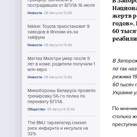
В Запор
пострадавших от БПЛА 16 июля
Национа
Новости
06 Августа 13:46
жертв р
годов».
Nikkei: Toyota приостановит 9
60 тыся
заводов в Японии из-за
тайфуна
реабили
Новости
06 Августа 13:46
Маттиа Маэстри умер после 9
В Запорож
лет в коме; родители получили 1
по так на
млн евро
режима 19
Новости
06 Августа 13:46
60 тысяч 
Минобороны Беларуси провело
Украине у
тренировку 56-го полка по
перехвату БПЛА
По мнени
Общество
06 Августа 13:46
столько ж
The BMJ: тирзепатид снизил
преступни
риск инфаркта и инсульта на
32%