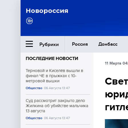
Новороссия
Россия
Донбасс
Рубрики
ПОСЛЕДНИЕ НОВОСТИ
11 Марта 04
Ближний Восток
Терновой и Киселёв вышли в
финал ЧЕ в прыжках с 10-
Свет
метровой вышки
Общество
Общество
06 Августа 13:47
юри
Культура
Суд рассмотрит закрыто дело
гитл
Жилкина об убийстве мальчика
13 августа
Общество
06 Августа 13:47