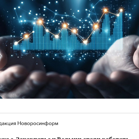
дакция Новоросинформ