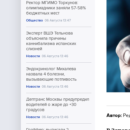
Ректор МГИМО Торкунов:
олимпиадники заняли 57-58%
бюджетных мест
Общество
06 Августа 13:47
Эксперт ВШЭ Тельнова
объяснила причины
каннибализма испанских
слизней
Новости
06 Августа 13:46
Эндокринолог Михалева
назвала 4 болезни,
вызывающие потливость
Новости
06 Августа 13:46
Дептранс Москвы предупредил
водителей о жаре до +30
градусов
Автор:
Ре
Новости
06 Августа 13:46
Грайфер: выписали 2