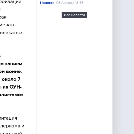
роизации
Новости
06 Августа 13:46
и
Все новости
как
тмечать
ивлекаться
е
исыванием
ой войне.
 около 7
ы из ОУН-
алистами»
литация
тлеризма и
бедителей