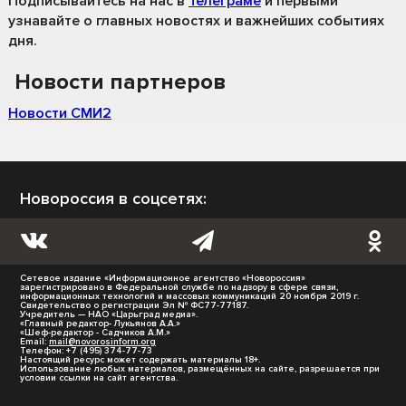
Подписывайтесь на нас
в
Телеграме
и первыми
узнавайте о главных новостях и важнейших событиях
дня.
Новости партнеров
Новости СМИ2
Новороссия в соцсетях:
Сетевое издание «Информационное агентство «Новороссия»
зарегистрировано в Федеральной службе по надзору в сфере связи,
информационных технологий и массовых коммуникаций 20 ноября 2019 г.
Свидетельство о регистрации Эл № ФС77-77187.
Учредитель — НАО «Царьград медиа».
«Главный редактор- Лукьянов А.А.»
«Шеф-редактор - Садчиков А.М.»
Email:
mail@novorosinform.org
Телефон: +7 (495) 374-77-73
Настоящий ресурс может содержать материалы 18+.
Использование любых материалов, размещённых на сайте, разрешается при
условии ссылки на сайт агентства.