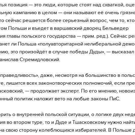
етья позиция — это люди, которые стоят над схваткой, оц
ьную кампанию в целом — они называют её очень грязн
что сейчас решается более серьезный вопрос, чем то, кто
ом Польши и въедет в варшавский дворец Бельведер
ия главы польского государства — прим. ред.). Сейчас р
танет ли Польша «полуавторитарной нелиберальной демо
нию, это произойдёт в случае победы Дуды», — высказал
анислав Стремидловский.
справедливость», даже, несмотря на большинство в поль
е, лишится всех законотворческих полномочий, если пр
асковский, — продолжает эксперт. По его мнению, ново
нный политик наложит вето на любые законы ПиС.
орить о внутренней польской ситуации, о логике двух нед
ия во втором туре, то и Дуде и Тшасковскому нужно найт
на свою сторону колеблющихся избирателей. В Польше 