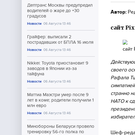
Дептранс Москвы предупредил
водителей о жаре до +30
Автор:
Ре
градусов
Новости
06 Августа 13:46
сайт Pi
Грайфер: выписали 2
пострадавших от БПЛА 16 июля
сайт 
Новости
06 Августа 13:46
Действующ
Nikkei: Toyota приостановит 9
заводов в Японии из-за
своего ос
тайфуна
Рафала Тш
Новости
06 Августа 13:46
симпатией
странно н
Маттиа Маэстри умер после 9
лет в коме; родители получили 1
НАТО к сд
млн евро
президент
Новости
06 Августа 13:46
избирател
Минобороны Беларуси провело
тренировку 56-го полка по
Шеф-редак