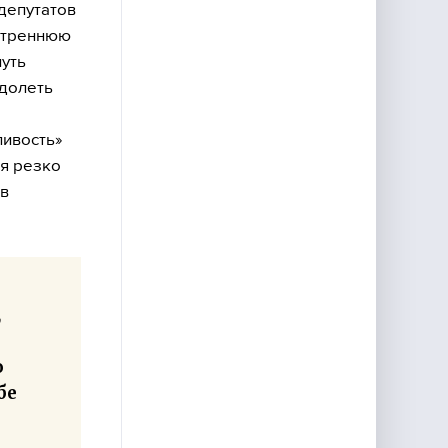
 депутатов
нутреннюю
уть
одолеть
ливость»
ия резко
 в
,
о
бе