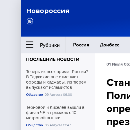
Новороссия
Россия
Донбасс
Рубрики
ПОСЛЕДНИЕ НОВОСТИ
01 Июля 06
Ближний Восток
Теперь их всех примет Россия?
В Таджикистане отменяют
Стан
бороды и хиджабы. Из тюрем
Общество
выпускают исламистов
Поли
Общество
09 Августа 06:00
Культура
опре
Терновой и Киселёв вышли в
финал ЧЕ в прыжках с 10-
метровой вышки
през
Общество
06 Августа 13:47