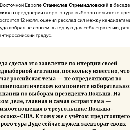
 Восточной Европе
Станислав Стремидловский
в беседе
сия»
в преддверии второго тура выборов польского пре
остоится 12 июля, оценил расклад сил между кандидатами
уда избрал не совсем выгодную для себя стратегию, ре
антироссийский градус.
да сделал это заявление по инерции своей
едвыборной агитации, поскольку известно, что
йчас российская тема — не определяющая во
ешнеполитическом компоненте избирательно
мпании по выборам президента Польши. На
ом деле, главная и самая острая тема —
аимоотношения в треугольнике Польша-
росоюз-США. К тому же с учётом предстоящего
рого тура Дуде сейчас нужен электорат своих