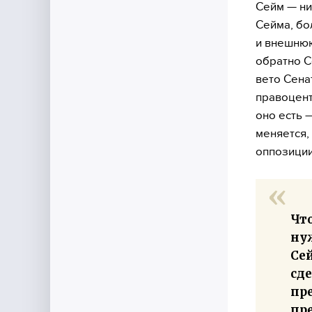
Сейм — ни
Сейма, бо
и внешнюю
обратно С
вето Сена
правоцент
оно есть 
меняется,
оппозиции
Что
нуж
Сей
сде
пре
пре