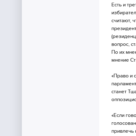
Есть и тр
избирател
считают, 
президент
(резиденц
вопрос, с
По их мне
мнение Ст
«Право и 
парламент
станет Тш
оппозицио
«Если гов
голосован
привлечь 