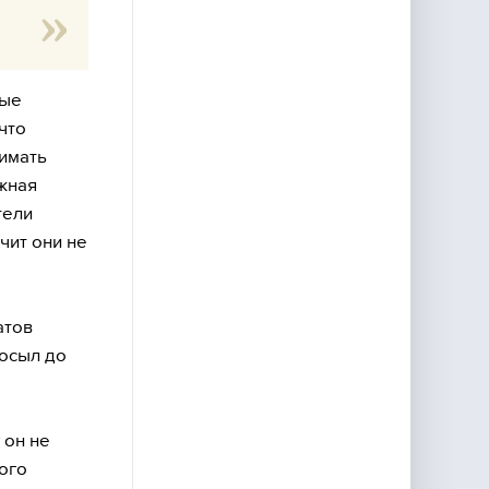
ные
что
нимать
ожная
тели
чит они не
атов
посыл до
 он не
ого