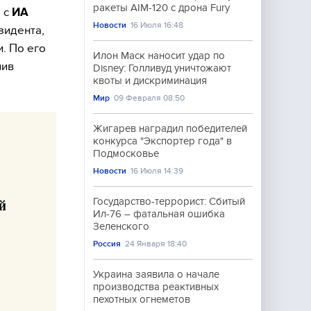
ракеты AIM-120 с дрона Fury
 с
ИА
Новости
16 Июля 16:48
зидента,
. По его
Илон Маск наносит удар по
шив
Disney: Голливуд уничтожают
квоты и дискриминация
Мир
09 Февраля 08:50
Жигарев наградил победителей
конкурса "Экспортер года" в
Подмосковье
Новости
16 Июля 14:39
Государство-террорист: Сбитый
й
Ил-76 – фатальная ошибка
Зеленского
Россия
24 Января 18:40
Украина заявила о начале
производства реактивных
пехотных огнеметов