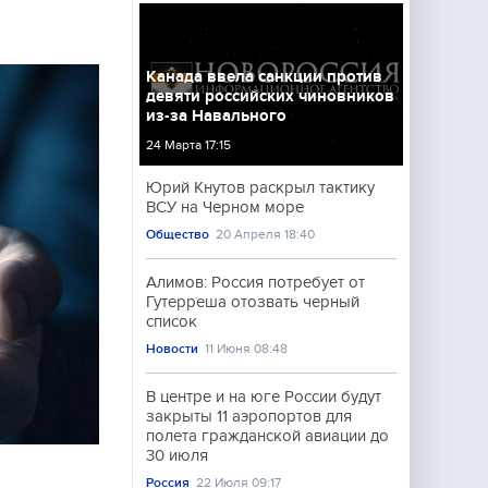
Канада ввела санкции против
девяти российских чиновников
из-за Навального
24 Марта 17:15
Юрий Кнутов раскрыл тактику
ВСУ на Черном море
Общество
20 Апреля 18:40
Алимов: Россия потребует от
Гутерреша отозвать черный
список
Новости
11 Июня 08:48
В центре и на юге России будут
закрыты 11 аэропортов для
полета гражданской авиации до
30 июля
Россия
22 Июля 09:17