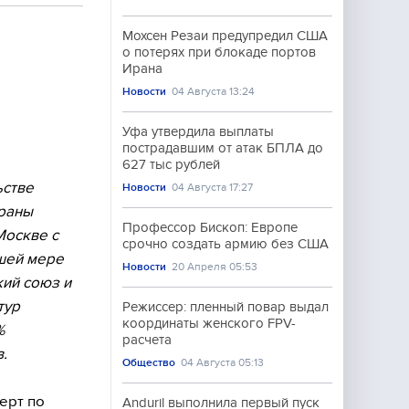
Мохсен Резаи предупредил США
о потерях при блокаде портов
Ирана
Новости
04 Августа 13:24
Уфа утвердила выплаты
пострадавшим от атак БПЛА до
627 тыс рублей
ьстве
Новости
04 Августа 17:27
траны
Профессор Бископ: Европе
Москве с
срочно создать армию без США
ьшей мере
Новости
20 Апреля 05:53
кий союз и
тур
Режиссер: пленный повар выдал
координаты женского FPV-
%
расчета
.
Общество
04 Августа 05:13
ерт по
Anduril выполнила первый пуск