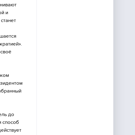
енивают
ой и
 станет
ешается
кратией».
 своё
ском
езидентом
избранный
ель до
и способ
действует