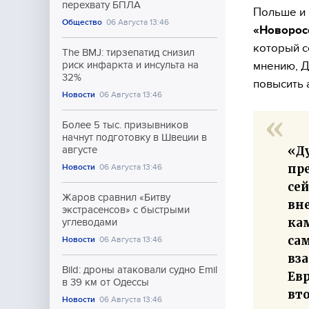
перехвату БПЛА
Польше и
Общество
06 Августа 13:46
«Новорос
который с
The BMJ: тирзепатид снизил
мнению, Д
риск инфаркта и инсульта на
32%
повысить 
Новости
06 Августа 13:46
Более 5 тыс. призывников
начнут подготовку в Швеции в
«Ду
августе
пр
Новости
06 Августа 13:46
се
Жаров сравнил «Битву
вн
экстрасенсов» с быстрыми
ка
углеводами
сам
Новости
06 Августа 13:46
вз
Bild: дроны атаковали судно Emil
Ев
в 39 км от Одессы
вто
Новости
06 Августа 13:46