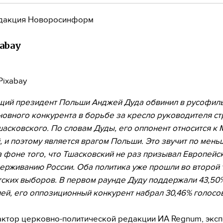
дакция Новоросинформ
xabay
Pixabay
ий президент Польши Анджей Дуда обвинил в русофил
новного конкурента в борьбе за кресло руководителя с
асковского. По словам Дуды, его оппонент относится к 
, и поэтому является врагом Польши. Это звучит по мен
а фоне того, что Тшасковский не раз призывал Европейс
ерживанию России. Оба политика уже прошли во второй 
ских выборов. В первом раунде Дуду поддержали 43,50
ей, его оппозиционный конкурент набрал 30,46% голосов
тор церковно-политической редакции ИА Regnum, эксп