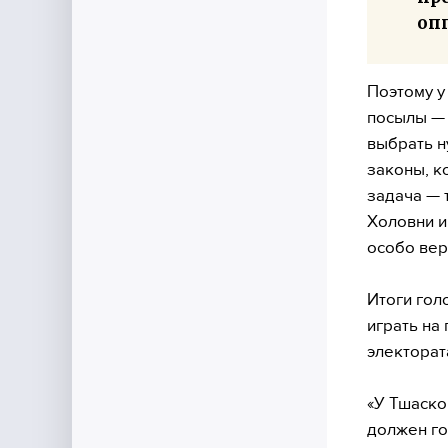
оп
Поэтому у
посылы — 
выбрать н
законы, к
задача — 
Холовни и
особо вер
Итоги гол
играть на
электората
«У Тшаско
должен го