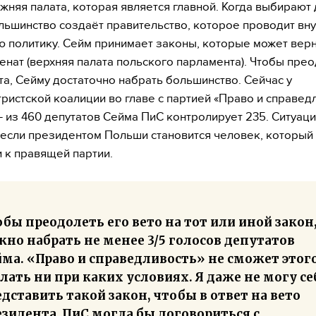
жняя палата, которая является главной. Когда выбирают
льшинство создаёт правительство, которое проводит в
 политику. Сейм принимает законы, которые может верн
енат (верхняя палата польского парламента). Чтобы пре
та, Сейму достаточно набрать большинство. Сейчас у
ристской коалиции во главе с партией «Право и справед
— из 460 депутатов Сейма ПиС контролирует 235. Ситуац
 если президентом Польши становится человек, который
 к правящей партии.
бы преодолеть его вето на тот или иной закон
но набрать не менее 3/5 голосов депутатов
ма. «Право и справедливость» не сможет этог
лать ни при каких условиях. Я даже не могу се
дставить такой закон, чтобы в ответ на вето
зидента, ПиС могла бы договориться с