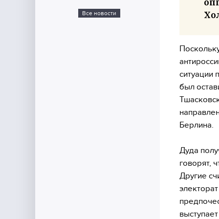
оп
Хол
Все новости
Поскольку
антиросси
ситуации 
был остав
Тшасковск
направлен
Берлина.
Дуда полу
говорят, 
Другие сч
электорат
предпочес
выступает