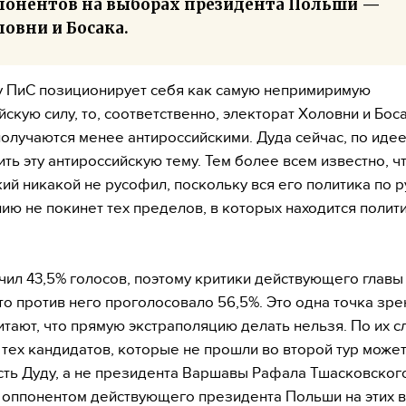
понентов на выборах президента Польши —
овни и Босака.
 ПиС позиционирует себя как самую непримиримую
йскую силу, то, соответственно, электорат Холовни и Боса
получаются менее антироссийскими. Дуда сейчас, по иде
ить эту антироссийскую тему. Тем более всем известно, ч
ий никакой не русофил, поскольку вся его политика по 
ию не покинет тех пределов, в которых находится полит
чил 43,5% голосов, поэтому критики действующего глав
что против него проголосовало 56,5%. Это одна точка зре
итают, что прямую экстраполяцию делать нельзя. По их с
 тех кандидатов, которые не прошли во второй тур може
ть Дуду, а не президента Варшавы Рафала Тшасковског
 оппонентом действующего президента Польши на этих 