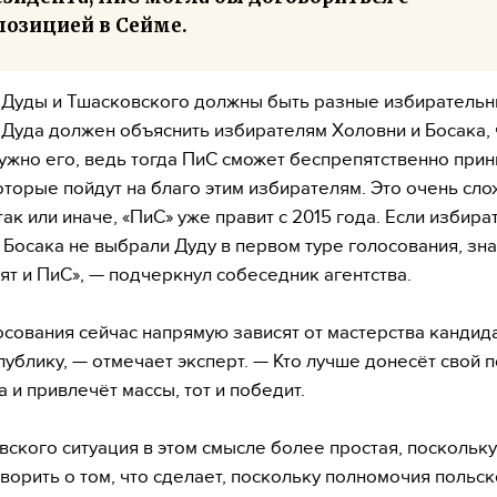
позицией в Сейме.
 Дуды и Тшасковского должны быть разные избиратель
Дуда должен объяснить избирателям Холовни и Босака, 
ужно его, ведь тогда ПиС сможет беспрепятственно при
оторые пойдут на благо этим избирателям. Это очень сл
так или иначе, «ПиС» уже правит с 2015 года. Если избира
 Босака не выбрали Дуду в первом туре голосования, зна
ят и ПиС», — подчеркнул собеседник агентства.
осования сейчас напрямую зависят от мастерства кандид
 публику, — отмечает эксперт. — Кто лучше донесёт свой 
 и привлечёт массы, тот и победит.
вского ситуация в этом смысле более простая, поскольку
ворить о том, что сделает, поскольку полномочия польск