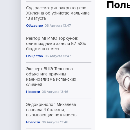
Пол
Суд рассмотрит закрыто дело
Жилкина об убийстве мальчика
13 августа
Общество
06 Августа 13:47
Ректор МГИМО Торкунов:
олимпиадники заняли 57-58%
бюджетных мест
Общество
06 Августа 13:47
Эксперт ВШЭ Тельнова
объяснила причины
каннибализма испанских
слизней
Новости
06 Августа 13:46
Эндокринолог Михалева
назвала 4 болезни,
вызывающие потливость
Новости
06 Августа 13:46