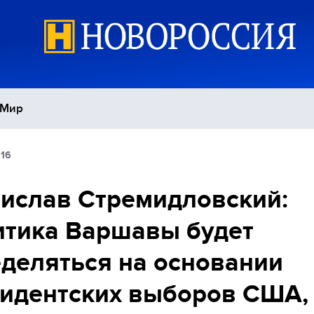
Мир
:16
Политика
С
ислав Стремидловский:
Экономика
П
тика Варшавы будет
Спорт
деляться на основании
идентских выборов США, 