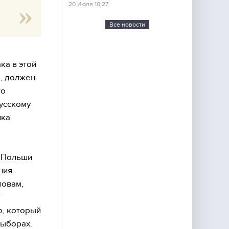
20 Июля 10:27
Все новости
ка в этой
е, должен
то
русскому
ика
ы Польши
ния.
ловам,
т
о, который
выборах.