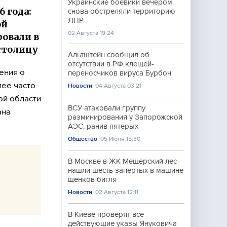
Украинские боевики вечером
 года:
снова обстреляли территорию
ЛНР
ой
02 Августа 19:24
ровали в
столицу
Альтштейн сообщил об
отсутствии в РФ клещей-
ения о
переносчиков вируса Бурбон
лее часто
Новости
04 Августа 03:21
ой области
ВСУ атаковали группу
ана
разминирования у Запорожской
АЭС, ранив пятерых
Общество
05 Июня 15:30
В Москве в ЖК Мещерский лес
нашли шесть запертых в машине
щенков бигля
Новости
02 Августа 12:11
В Киеве проверят все
действующие указы Януковича