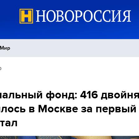
Мир
0
Политика
С
Экономика
П
альный фонд: 416 двойн
лось в Москве за первый
Спорт
тал