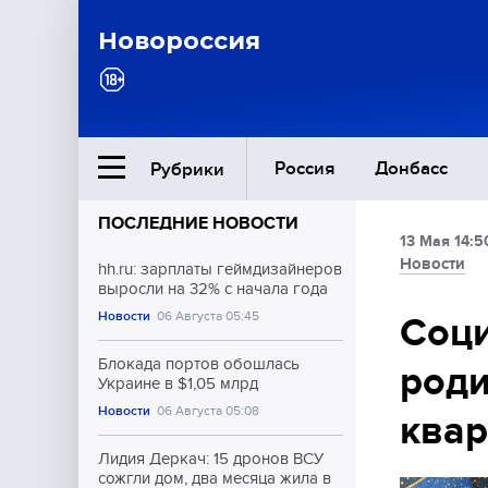
Новороссия
Россия
Донбасс
Рубрики
ПОСЛЕДНИЕ НОВОСТИ
13 Мая 14:5
Ближний Восток
Новости
hh.ru: зарплаты геймдизайнеров
выросли на 32% с начала года
Новости
06 Августа 05:45
Общество
Соци
Блокада портов обошлась
роди
Культура
Украине в $1,05 млрд
Новости
06 Августа 05:08
квар
Лидия Деркач: 15 дронов ВСУ
сожгли дом, два месяца жила в