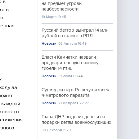
о в
на предмет угрозы
же в
нацбезопасности
го
19 Марта 19:45
шенная
Русский беттор выиграл 14 млн
рублей на ставке в РПЛ
Новости
03 Августа 16:49
Власти Камчатки назвали
предварительную причину
гибели 14 птиц
Новости
31 Июля 00:44
х
ходу за
Судмедэксперт Решетун извлек
может
4-метрового паразита
е каждый
Новости
21 Февраля 22:27
% своего
Глава ДНР выделит деньги на
остижения
подарки детям военнослужищих
азного
30 Декабря 11:29