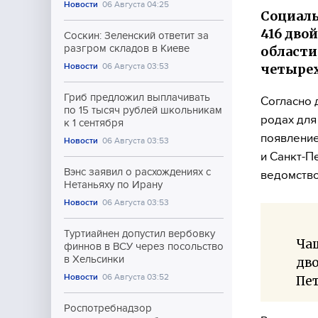
Новости
06 Августа 04:25
Социаль
416 дво
Соскин: Зеленский ответит за
разгром складов в Киеве
области
четырех
Новости
06 Августа 03:53
Гриб предложил выплачивать
Согласно 
по 15 тысяч рублей школьникам
родах для
к 1 сентября
появление
Новости
06 Августа 03:53
и Санкт-П
Вэнс заявил о расхождениях с
ведомство
Нетаньяху по Ирану
Новости
06 Августа 03:53
Туртиайнен допустил вербовку
Чащ
финнов в ВСУ через посольство
в Хельсинки
дво
Новости
06 Августа 03:52
Пет
Роспотребнадзор