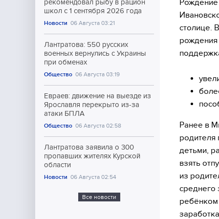
Рождение 
рекомендовал рыбу в рацион
школ с 1 сентября 2026 года
Ивановско
Новости
06 Августа 03:21
столице. 
рождения 
Лантратова: 550 русских
поддержка
военных вернулись с Украины
при обменах
Общество
06 Августа 03:19
увел
боле
Евраев: движение на выезде из
посо
Ярославля перекрыто из-за
атаки БПЛА
Ранее в М
Общество
06 Августа 02:58
родителя 
Лантратова заявила о 300
детьми, р
пропавших жителях Курской
взять отп
области
из родите
Новости
06 Августа 02:54
среднего 
Все новости
ребёнком 
заработка