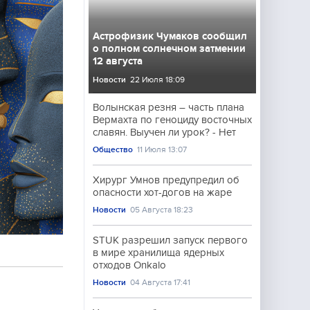
Астрофизик Чумаков сообщил
о полном солнечном затмении
12 августа
Новости
22 Июля 18:09
Волынская резня – часть плана
Вермахта по геноциду восточных
славян. Выучен ли урок? - Нет
Общество
11 Июля 13:07
Хирург Умнов предупредил об
опасности хот-догов на жаре
Новости
05 Августа 18:23
STUK разрешил запуск первого
в мире хранилища ядерных
отходов Onkalo
Новости
04 Августа 17:41