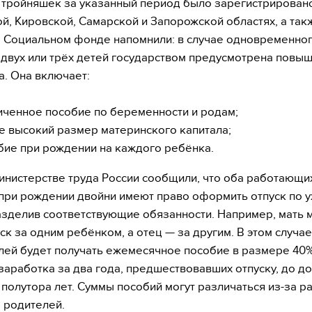
тройняшек за указанный период было зарегистрирован
й, Кировской, Самарской и Запорожской областях, а так
В Социальном фонде напомнили: в случае одновременно
двух или трёх детей государством предусмотрена повы
. Она включает:
иченное пособие по беременности и родам;
е высокий размер материнского капитала;
бие при рождении на каждого ребёнка.
инистерстве труда России сообщили, что оба работающи
при рождении двойни имеют право оформить отпуск по у
азделив соответствующие обязанности. Например, мать 
уск за одним ребёнком, а отец — за другим. В этом случа
лей будет получать ежемесячное пособие в размере 40
заработка за два года, предшествовавших отпуску, до д
полутора лет. Суммы пособий могут различаться из-за р
 родителей.