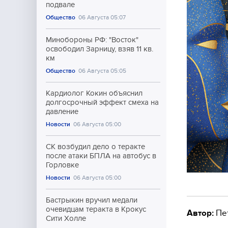
подвале
Общество
06 Августа 05:07
Минобороны РФ: "Восток"
освободил Зарницу, взяв 11 кв.
км
Общество
06 Августа 05:05
Кардиолог Кокин объяснил
долгосрочный эффект смеха на
давление
Новости
06 Августа 05:00
СК возбудил дело о теракте
после атаки БПЛА на автобус в
Горловке
Новости
06 Августа 05:00
Бастрыкин вручил медали
очевидцам теракта в Крокус
Автор:
Пе
Сити Холле