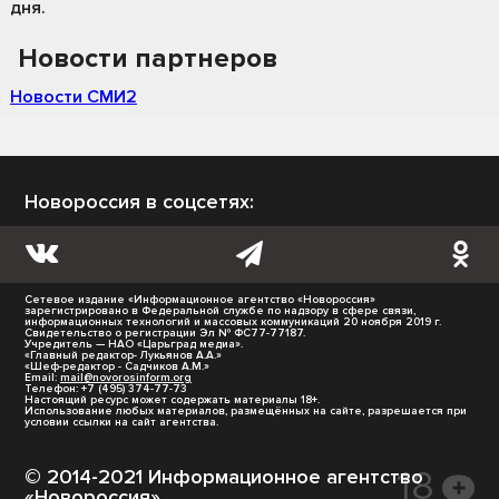
дня.
Новости партнеров
Новости СМИ2
Новороссия в соцсетях:
Сетевое издание «Информационное агентство «Новороссия»
зарегистрировано в Федеральной службе по надзору в сфере связи,
информационных технологий и массовых коммуникаций 20 ноября 2019 г.
Свидетельство о регистрации Эл № ФС77-77187.
Учредитель — НАО «Царьград медиа».
«Главный редактор- Лукьянов А.А.»
«Шеф-редактор - Садчиков А.М.»
Email:
mail@novorosinform.org
Телефон: +7 (495) 374-77-73
Настоящий ресурс может содержать материалы 18+.
Использование любых материалов, размещённых на сайте, разрешается при
условии ссылки на сайт агентства.
© 2014-2021 Информационное агентство
«Новороссия».