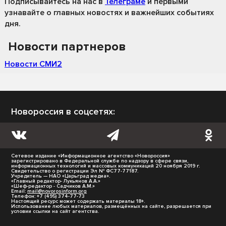
Подписывайтесь на нас
в
Телеграме
и первыми
узнавайте о главных новостях и важнейших событиях
дня.
Новости партнеров
Новости СМИ2
Новороссия в соцсетях:
Сетевое издание «Информационное агентство «Новороссия»
зарегистрировано в Федеральной службе по надзору в сфере связи,
информационных технологий и массовых коммуникаций 20 ноября 2019 г.
Свидетельство о регистрации Эл № ФС77-77187.
Учредитель — НАО «Царьград медиа».
«Главный редактор- Лукьянов А.А.»
«Шеф-редактор - Садчиков А.М.»
Email:
mail@novorosinform.org
Телефон: +7 (495) 374-77-73
Настоящий ресурс может содержать материалы 18+.
Использование любых материалов, размещённых на сайте, разрешается при
условии ссылки на сайт агентства.