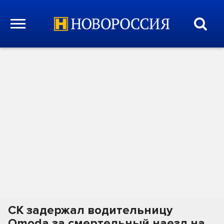
СК задержал водительницу
Omoda за смертельный наезд на