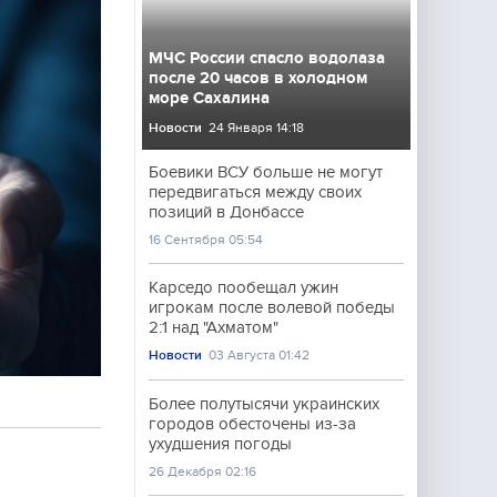
МЧС России спасло водолаза
после 20 часов в холодном
море Сахалина
Новости
24 Января 14:18
Боевики ВСУ больше не могут
передвигаться между своих
позиций в Донбассе
16 Сентября 05:54
Карседо пообещал ужин
игрокам после волевой победы
2:1 над "Ахматом"
Новости
03 Августа 01:42
Более полутысячи украинских
городов обесточены из-за
ухудшения погоды
26 Декабря 02:16