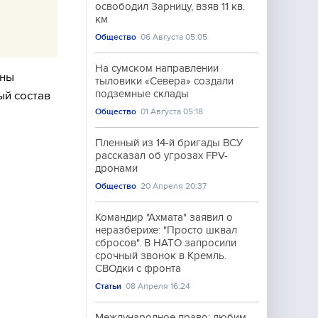
освободил Зарницу, взяв 11 кв.
км
Общество
06 Августа 05:05
На сумском направлении
ены
тыловики «Севера» создали
подземные склады
ый состав
Общество
01 Августа 05:18
Пленный из 14-й бригады ВСУ
рассказал об угрозах FPV-
дронами
Общество
20 Апреля 20:37
Командир "Ахмата" заявил о
неразберихе: "Просто шквал
сбросов". В НАТО запросили
срочный звонок в Кремль.
СВОдки с фронта
Статьи
08 Апреля 16:24
Международное право: любим,