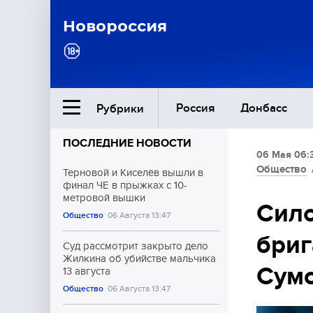
Новороссия
Россия
Донбасс
Рубрики
ПОСЛЕДНИЕ НОВОСТИ
06 Мая 06:
Ближний Восток
Общество
Терновой и Киселёв вышли в
финал ЧЕ в прыжках с 10-
метровой вышки
Общество
Сило
Общество
06 Августа 13:47
бриг
Культура
Суд рассмотрит закрыто дело
Жилкина об убийстве мальчика
Сумс
13 августа
Общество
06 Августа 13:47