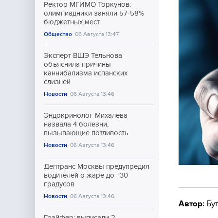
Ректор МГИМО Торкунов:
олимпиадники заняли 57-58%
бюджетных мест
Общество
06 Августа 13:47
Эксперт ВШЭ Тельнова
объяснила причины
каннибализма испанских
слизней
Новости
06 Августа 13:46
Эндокринолог Михалева
назвала 4 болезни,
вызывающие потливость
Новости
06 Августа 13:46
Дептранс Москвы предупредил
водителей о жаре до +30
градусов
Новости
06 Августа 13:46
Автор:
Бут
Грайфер: выписали 2