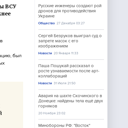
ды ВСУ
Русские инженеры создают рой
дронов для противодействия
жнее
Украине
,
Общество
27 Декабря 03:27
Сергей Безруков выиграл суд о
ав
запрете масок с его
изображением
Новости
20 Января 11:33
ацию, был
ых
Паша Пошукай рассказал о
росте узнаваемости после арт-
коллабораций
Новости
31 Июля 21:50
Авария на шахте Скочинского в
Донецке: найдены тела ещё двух
и
горняков
й
20 Ноября 23:02
Минобороны РФ: "Восток"