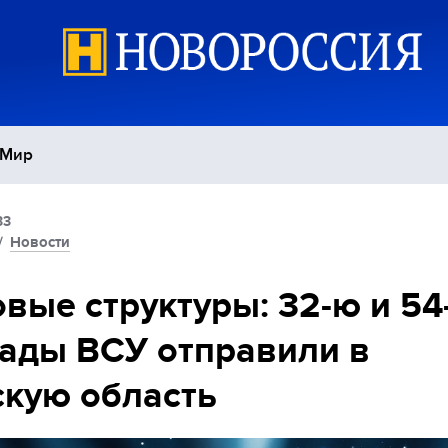
Мир
33
Политика
С
/
Новости
Экономика
П
вые структуры: 32-ю и 54
ады ВСУ отправили в
Спорт
кую область