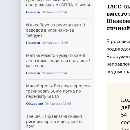
пострадавших от БПЛА 16 июля
ТАСС: в
Новости
06 Августа 13:46
вместо 
Юнаковк
Nikkei: Toyota приостановит 9
личный 
заводов в Японии из-за
тайфуна
В российс
Новости
06 Августа 13:46
подраздел
Маттиа Маэстри умер после 9
Вооружённ
лет в коме; родители получили 1
направлен
млн евро
ведомства
Новости
06 Августа 13:46
Минобороны Беларуси провело
тренировку 56-го полка по
перехвату БПЛА
По
Общество
06 Августа 13:46
дей
54
The BMJ: тирзепатид снизил
со
риск инфаркта и инсульта на
32%
Дон