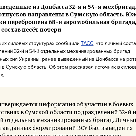
ыведенные из Донбасса 32-я и 54-я мехбрига
отпусков направлены в Сумскую область. Ю
и переброшена 68-я аэромобильная бригада
состав несёт потери
ких силовых структурах сообщили
ТАСС
, что личный сост
ений 32-й и 54-й отдельных механизированных бригад
ых сил Украины, ранее выведенный из Донбасса на рот
 в Сумскую область. Об этом рассказал источник в силов
х.
дтверждается информация об участии в боевых
ствиях в Сумской области подразделений 32-й 
-й отдельных механизированных бригад. Личны
став данных формирований ВСУ был выведен из
басса на ротацию, однако вместо отпусков