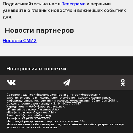
Подписывайтесь на нас
в
Телеграме
и первыми
узнавайте о главных новостях и важнейших событиях
дня.
Новости партнеров
Новости СМИ2
Новороссия в соцсетях:
Сетевое издание «Информационное агентство «Новороссия»
зарегистрировано в Федеральной службе по надзору в сфере связи,
информационных технологий и массовых коммуникаций 20 ноября 2019 г.
Свидетельство о регистрации Эл № ФС77-77187.
Учредитель — НАО «Царьград медиа».
«Главный редактор- Лукьянов А.А.»
«Шеф-редактор - Садчиков А.М.»
Email:
mail@novorosinform.org
Телефон: +7 (495) 374-77-73
Настоящий ресурс может содержать материалы 18+.
Использование любых материалов, размещённых на сайте, разрешается при
условии ссылки на сайт агентства.