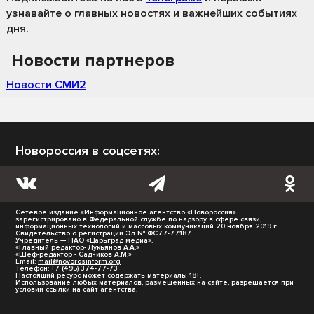
узнавайте о главных новостях и важнейших событиях
дня.
Новости партнеров
Новости СМИ2
Новороссия в соцсетях:
Сетевое издание «Информационное агентство «Новороссия»
зарегистрировано в Федеральной службе по надзору в сфере связи,
информационных технологий и массовых коммуникаций 20 ноября 2019 г.
Свидетельство о регистрации Эл № ФС77-77187.
Учредитель — НАО «Царьград медиа».
«Главный редактор- Лукьянов А.А.»
«Шеф-редактор - Садчиков А.М.»
Email:
mail@novorosinform.org
Телефон: +7 (495) 374-77-73
Настоящий ресурс может содержать материалы 18+.
Использование любых материалов, размещённых на сайте, разрешается при
условии ссылки на сайт агентства.