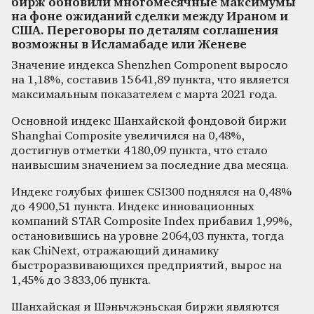
бирж обновили многомесячные максимумы
на фоне ожиданий сделки между Ираном и
США. Переговоры по деталям соглашения
возможны в Исламабаде или Женеве
Значение индекса Shenzhen Component выросло
на 1,18%, составив 15 641,89 пункта, что является
максимальным показателем с марта 2021 года.
Основной индекс Шанхайской фондовой биржи
Shanghai Composite увеличился на 0,48%,
достигнув отметки 4 180,09 пункта, что стало
наивысшим значением за последние два месяца.
Индекс голубых фишек CSI300 поднялся на 0,48%
до 4 900,51 пункта. Индекс инновационных
компаний STAR Composite Index прибавил 1,99%,
остановившись на уровне 2 064,03 пункта, тогда
как ChiNext, отражающий динамику
быстроразвивающихся предприятий, вырос на
1,45% до 3 833,06 пункта.
Шанхайская и Шэньчжэньская биржи являются