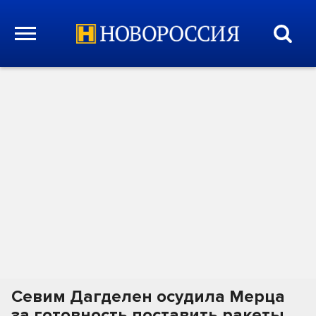
Севим Дагделен осудила Мерца
за готовность поставить ракеты