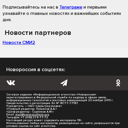
Подписывайтесь на нас
в
Телеграме
и первыми
узнавайте о главных новостях и важнейших событиях
дня.
Новости партнеров
Новости СМИ2
Новороссия в соцсетях:
Сетевое издание «Информационное агентство «Новороссия»
зарегистрировано в Федеральной службе по надзору в сфере связи,
информационных технологий и массовых коммуникаций 20 ноября 2019 г.
Свидетельство о регистрации Эл № ФС77-77187.
Учредитель — НАО «Царьград медиа».
«Главный редактор- Лукьянов А.А.»
«Шеф-редактор - Садчиков А.М.»
Email:
mail@novorosinform.org
Телефон: +7 (495) 374-77-73
Настоящий ресурс может содержать материалы 18+.
Использование любых материалов, размещённых на сайте, разрешается при
условии ссылки на сайт агентства.