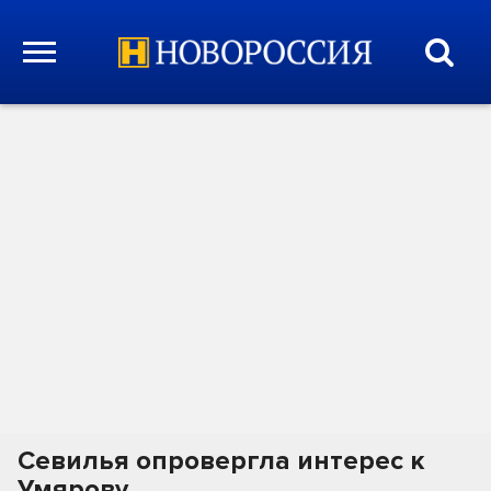
Севилья опровергла интерес к
Умярову