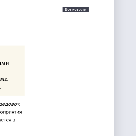
Все новости
ами
еми
.
дедово»
:
роприятия
ается в