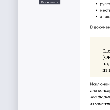
Все новости
руле
мест
а так
В докумен
Сле
(ФК
на
из 
Исключени
для консе
«по форми
заключени