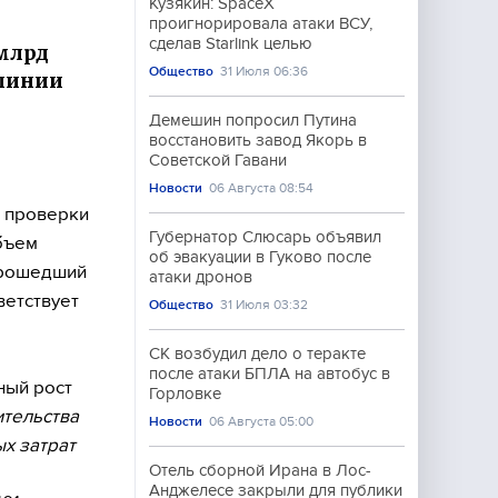
Кузякин: SpaceX
проигнорировала атаки ВСУ,
сделав Starlink целью
 млрд
Общество
31 Июля 06:36
 линии
Демешин попросил Путина
восстановить завод Якорь в
Советской Гавани
Новости
06 Августа 08:54
м проверки
Губернатор Слюсарь объявил
бъем
об эвакуации в Гуково после
прошедший
атаки дронов
ветствует
Общество
31 Июля 03:32
СК возбудил дело о теракте
после атаки БПЛА на автобус в
ный рост
Горловке
ительства
Новости
06 Августа 05:00
х затрат
Отель сборной Ирана в Лос-
Анджелесе закрыли для публики