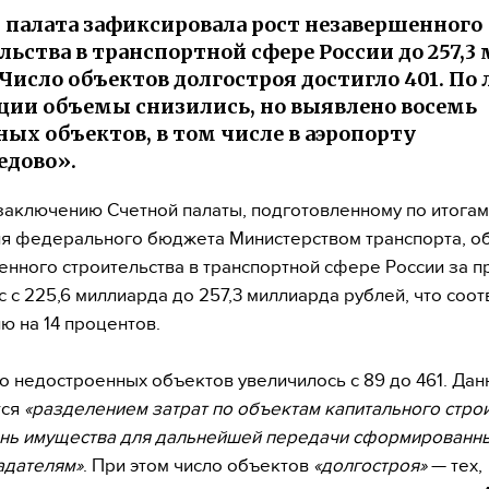
 палата зафиксировала рост незавершенного
льства в транспортной сфере России до 257,3
 Число объектов долгостроя достигло 401. По
ции объемы снизились, но выявлено восемь
ых объектов, в том числе в аэропорту
едово».
заключению Счетной палаты, подготовленному по итога
я федерального бюджета Министерством транспорта, о
нного строительства в транспортной сфере России за 
с с 225,6 миллиарда до 257,3 миллиарда рублей, что соот
ю на 14 процентов.
о недостроенных объектов увеличилось с 89 до 461. Дан
тся
«разделением затрат по объектам капитального стро
нь имущества для дальнейшей передачи сформированны
адателям»
. При этом число объектов
«долгостроя»
— тех,