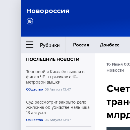
Новороссия
Россия
Донбасс
Рубрики
ПОСЛЕДНИЕ НОВОСТИ
16 Июня 00
Ближний Восток
Новости
Терновой и Киселёв вышли в
финал ЧЕ в прыжках с 10-
метровой вышки
Общество
Счет
Общество
06 Августа 13:47
тран
Культура
Суд рассмотрит закрыто дело
Жилкина об убийстве мальчика
млр
13 августа
Общество
06 Августа 13:47