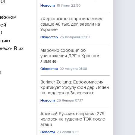
01.
Новости
15 Июня 22:50
енежном
«Херсонское сопротивление»:
свыше 46 тыс. дел завели на
лей
Украине
0
Общество
26 Февраля 23:07
кцию
ных»
. В их
Марочко сообщил об
уничтожении ДРГ в Красном
Лимане
Общество
02 Августа 01:08
а
Berliner Zeitung: Еврокомиссия
критикует Урсулу фон дер Ляйен
за поддержку Зеленского
Новости
25 Января 07:17
Алексей Русских направил 279
человек на тушение ТЭК после
атаки
Новости
23 Июля 18:11