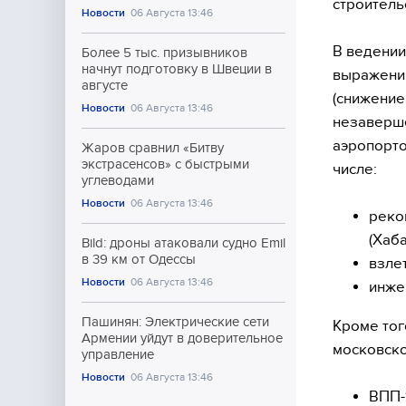
строитель
Новости
06 Августа 13:46
В ведении
Более 5 тыс. призывников
начнут подготовку в Швеции в
выражении
августе
(снижение
Новости
06 Августа 13:46
незаверше
аэропорто
Жаров сравнил «Битву
экстрасенсов» с быстрыми
числе:
углеводами
Новости
06 Августа 13:46
реко
(Хаб
Bild: дроны атаковали судно Emil
в 39 км от Одессы
взле
Новости
06 Августа 13:46
инже
Пашинян: Электрические сети
Кроме тог
Армении уйдут в доверительное
московск
управление
Новости
06 Августа 13:46
ВПП-