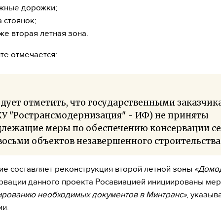
жные дорожки;
а стоянок;
же вторая летная зона.
те отмечается:
дует отметить, что государственными заказчик
У "Ространсмодернизация" - ИФ) не приняты
длежащие меры по обеспечению консервации с
восьми объектов незавершенного строительства
е составляет реконструкция второй летной зоны
«Домо
рвации данного проекта Росавиацией инициированы ме
рованию необходимых документов в Минтранс»
, указыв
и.