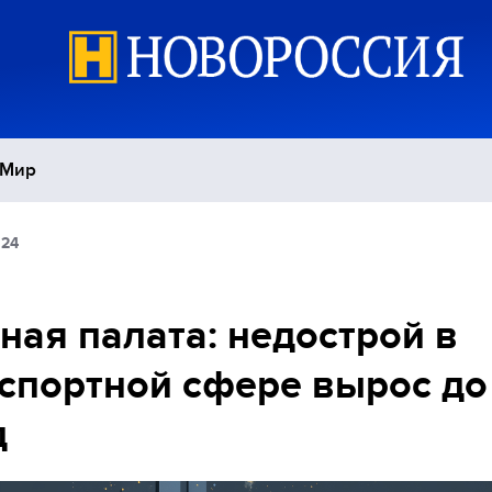
Мир
:24
Политика
С
Экономика
П
ная палата: недострой в
спортной сфере вырос до
Спорт
д