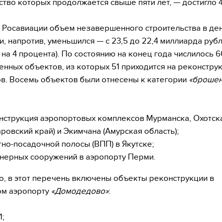
ство которых продолжается свыше пяти лет, — достигло 4
 Росавиации объем незавершенного строительства в д
, напротив, уменьшился — с 23,5 до 22,4 миллиарда руб
 на 4 процента). По состоянию на конец года числилось 6
нных объектов, из которых 51 приходится на реконстру
в. Восемь объектов были отнесены к категории
«брошен
нструкция аэропортовых комплексов Мурманска, Охотск
аровский край) и Экимчана (Амурская область);
тно-посадочной полосы (ВПП) в Якутске;
нерных сооружений в аэропорту Перми.
о, в этот перечень включены объекты реконструкции в
ом аэропорту
«Домодедово»
:
1;