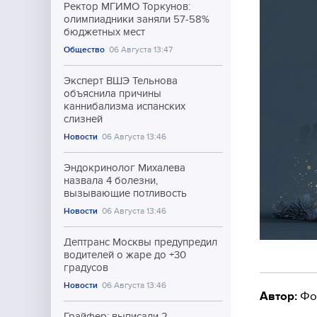
Ректор МГИМО Торкунов:
олимпиадники заняли 57-58%
бюджетных мест
Общество
06 Августа 13:47
Эксперт ВШЭ Тельнова
объяснила причины
каннибализма испанских
слизней
Новости
06 Августа 13:46
Эндокринолог Михалева
назвала 4 болезни,
вызывающие потливость
Новости
06 Августа 13:46
Дептранс Москвы предупредил
водителей о жаре до +30
градусов
Новости
06 Августа 13:46
Автор:
Фо
Грайфер: выписали 2