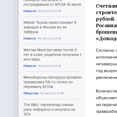
пострадавших от БПЛА 16 июля
Счетная
Новости
06 Августа 13:46
строите
рублей.
Nikkei: Toyota приостановит 9
Росавиа
заводов в Японии из-за
брошенн
тайфуна
«Домод
Новости
06 Августа 13:46
Согласно 
Маттиа Маэстри умер после 9
лет в коме; родители получили 1
исполнени
млн евро
незаверше
Новости
06 Августа 13:46
год возро
увеличени
Минобороны Беларуси провело
тренировку 56-го полка по
перехвату БПЛА
Количеств
Общество
06 Августа 13:46
объясняе
на перече
The BMJ: тирзепатид снизил
риск инфаркта и инсульта на
правообл
32%