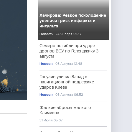
Хачирова: Резкое похолодание
увеличит риск инфаркта и
инсульта
Новости
24 Января 01:37
Семеро погибли при ударе
дронов ВСУ по Геленджику 3
августа
Новости
05 Августа 12:48
Галузин уличил Запад в
навигационной поддержке
ударов Киева
Новости
05 Августа 06:52
Жалкие вбросы жалкого
Климкина
31 Июля 05:07