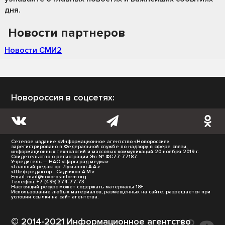
дня.
Новости партнеров
Новости СМИ2
Новороссия в соцсетях:
Сетевое издание «Информационное агентство «Новороссия»
зарегистрировано в Федеральной службе по надзору в сфере связи,
информационных технологий и массовых коммуникаций 20 ноября 2019 г.
Свидетельство о регистрации Эл № ФС77-77187.
Учредитель — НАО «Царьград медиа».
«Главный редактор- Лукьянов А.А.»
«Шеф-редактор - Садчиков А.М.»
Email:
mail@novorosinform.org
Телефон: +7 (495) 374-77-73
Настоящий ресурс может содержать материалы 18+.
Использование любых материалов, размещённых на сайте, разрешается при
условии ссылки на сайт агентства.
© 2014-2021 Информационное агентство